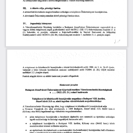
Az
a
Tisztelt
hatásköre.
előteijesztés
tárgyában
a
döntés
meghozatala
Bizottság
hatása
pénzügyi
III.
döntés
célja,
A
A
közterületi
kivitelezés
szükséges
megindításához
a
tulajdonos
Önkormányzat
hozzájárulása.
A
pénzügyi
döntésnek
Önkormányzatunkat
hatása
nincs.
érintő
Jogszabályi
IV.
környezet
Városüzemeltetési
hatásköre
a
A
Bizottság
Önkormányzat
vagyonáról
Budapest
Józsefvárosi
és
a
vagyon
feletti
tulajdonosi
jogok
szóló
(XII.
13.)
önkormányzati
rendelet
17.
gyakorlásáról
66/2012.
§
(1)
bekezdés
e)
Szervezeti
pontján,
valamint
és
Szervei
és
Működési
a
Képviselő-testület
szóló
36/2014.
önkormányzati
7.
melléklet
5.1.1.
pontján
rendelet
alapul.
Szabályzatáról
(XI.
06.)
1