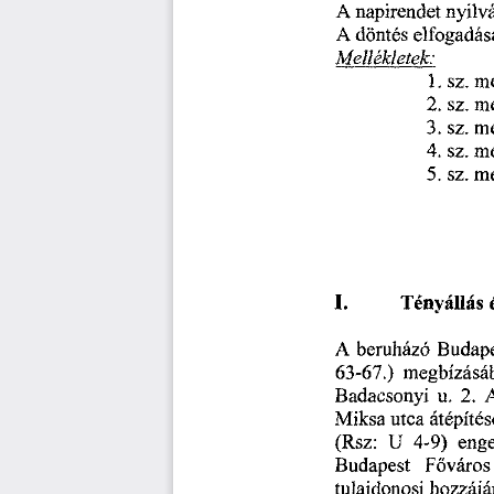
nyilv
napirendet
A
döntés
elfogadá
A
Mellékletek:
1.
m
sz.
2.
m
sz.
3.
m
sz.
m
4.
sz.
m
5.
sz.
Tényállás
I.
beruházó
A
Budape
63-67.)
megbízásá
u.
2.
Badacsonyi
átépíté
Miksa
utca
enge
(Rsz:
U
4-9)
Főváros
Budapest
tulajdonosi
hozzájár