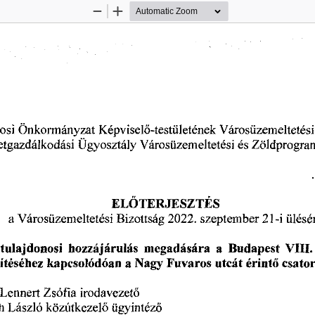
Zoom
Zoom
Out
In
Képviselő-testületének
osi
Önkormányzat
Városüzemeltetési
Városüzemeltetési
Zöldprogra
Ügyosztály
etgazdálkodási
és
ELŐTERJESZTÉS
Városüzemeltetési
szeptember
21
Bizottság
a
2022.
-i
ülésé
hozzájárulás
a
VIII.
tulajdonosi
megadására
Budapest
ítéséhez
kapcsolódóan
csato
a
Fuvaros
Nagy
utcát
érintő
Lennert
Zsófia
irodavezető
László
ügyintéző
h
közútkezelő