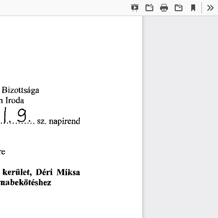
Current
Presentation
Open
Print
Download
To
View
Mode
Bizottsága
m
Iroda
sz.
napirend
re
kerület,
Miksa
Déri
rnabekötéshez