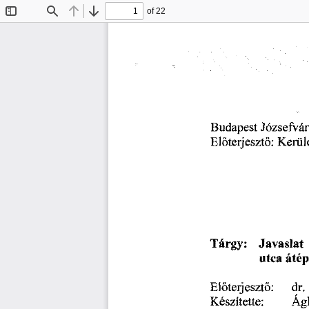
of 22
Toggle
Find
Previous
Next
Sidebar
Budapest
Józsefvár
Előterjesztő:
Kerül
Javaslat
Tárgy:
átép
utca
dr.
Előterjesztő:
Készítette:
Ág