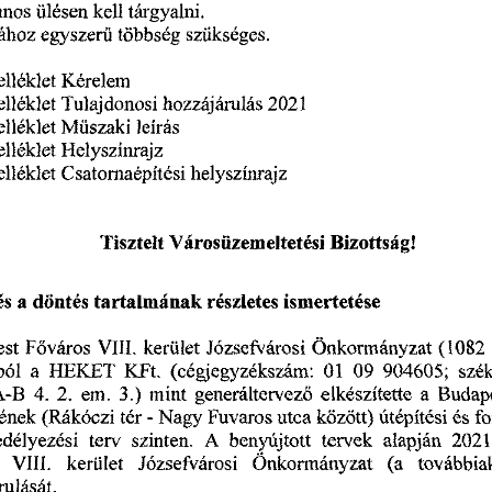
ános
ülésen
tárgyalni.
kell
szükséges.
sához
többség
egyszerű
Kérelem
elléklet
Tulajdonosi
hozzájárulás
elléklet
2021
elléklet
Műszaki
leírás
elléklet
Helyszínrajz
helyszínrajz
elléklet
Csatornaépítési
Városüzemeltetési
Tisztelt
Bizottság!
tartalmának
döntés
részletes
ismertetése
és
a
kerület
(1082
st
VIII.
Józsefvárosi
Főváros
Önkormányzat
(cégjegyzékszám:
KFt.
09
szék
a
904605;
ból
HEKET
01
A-B
a
Budap
4.
2.
generáltervező
elkészítette
em.
mint
3.)
sének
Nagy
között)
és
fo
Fuvaros
(Rákóczi
-
tér
utca
útépítési
szinten.
benyújtott
2021
délyezési
alapján
terv
A
tervek
továbbia
kerület
VIII.
(a
Józsefvárosi
Önkormányzat
ulását.