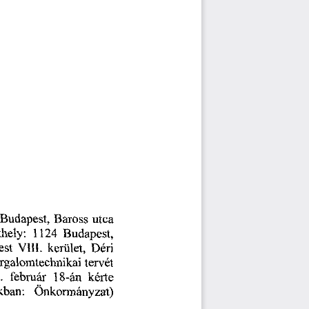
Budapest,
Baross
utca
Budapest,
hely:
1124
est
kerület,
Déri
VIII.
rgalomtechnikai
tervét
.
február
18-án
kérte
kban:
Önkormányzat)