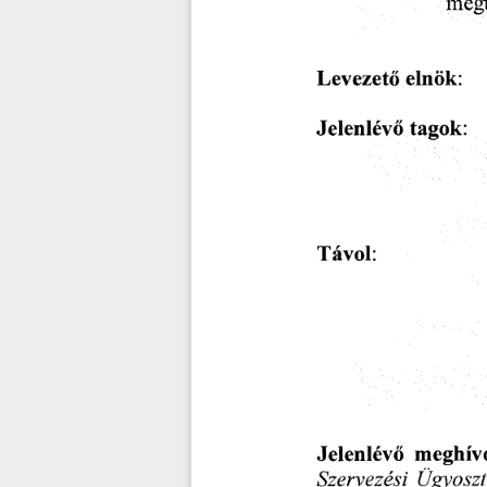
megt
elnök:
Levezető
Jelenlévő
tagok:
Távol:
Jelenlévő
meghívo
Szervezési
Ügyoszt