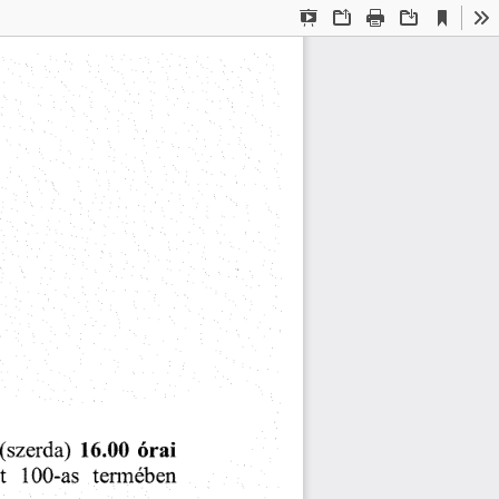
Current
Presentation
Open
Print
Download
To
View
Mode
órai
16.00
(szerda)
termében
t
100-as