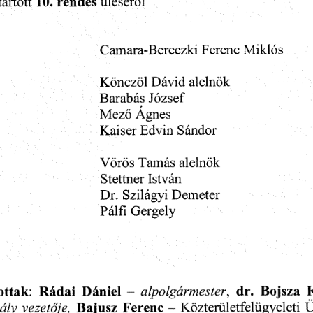
üléséről
artott
rendes
10.
Camara-Bereczki
Ferenc
Miklós
Könczöl
Dávid
alelnök
Barabás
József
Mező
Ágnes
Kaiser
Sándor
Edvin
alelnök
Vörös
Tamás
István
Stettner
Dr.
Demeter
Szilágyi
Pálfí
Gergely
ttak:
Dániel
Rádai
Bojsza
dr.
-
alpolgármester,
vezetője,
-
Ferenc
Közterületfelügyeleti
Ü
ály
Bajusz