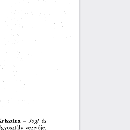
Jogi
és
Krisztina
-
gyosztály
vezetője,