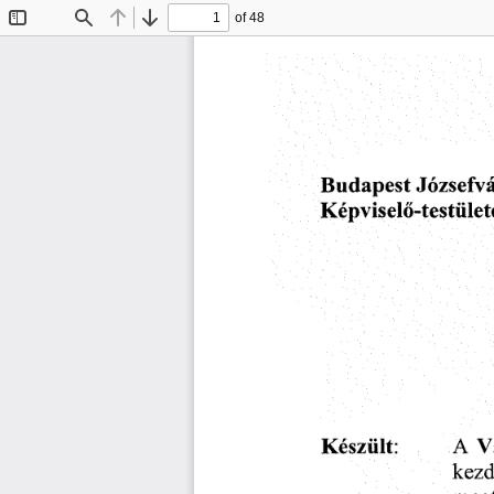
of 48
Toggle
Find
Previous
Next
Sidebar
Budapest
Józsefvá
Képviselő-testüle
V
A
Készült:
kezd