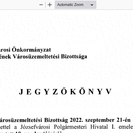
Zoom
Zoom
Out
In
Önkormányzat
rosi
tének
Városüzemeltetési
Bizottsága
JEGYZŐKÖNYV
árosüzemeltetési
2022.
21-én
szeptember
Bizottság
a
ettel
I.
Józsefvárosi
emele
Polgármesteri
Hivatal