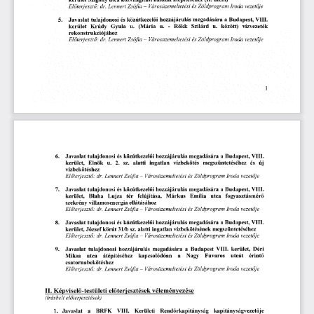
(II.
Szigony
közvilágítási
hálózat
átépítéséhez
kerület
utca
ütem)
dr.
Lennert
vezetője
Előterjesztő:
-
Városüzemeltetési
és
Iroda
Zsófia
Zöldprogram
Javaslat
tulajdonosi
közútkezelői
Budapest,
a
5.
és
hozzájárulás
VIII.
megadására
kerület
-
Rökk
Szilárd
(Mária
u.
u.
között)
vízvezeték
Krúdy
Gyula
u.
rekonstrukciój
ához
dr.
Zsófia
vezetője
Előterjesztő:
Lennert
-
Városüzemeltetési
és
Zöldprogram
Iroda
1
Javaslat
tulajdonosi
megadására
VIII.
6.
a
és
közútkezelői
hozzájárulás
Budapest,
u.
kerület,
2.
sz.
ingatlan
és
új
alatti
vízbekötés
megszüntetéséhez
Elnök
vízbekötéshez
Lennert
dr.
Zsófia
Előterjesztő:
Zöldprogram
Iroda
vezetője
-
Városüzemeltetési
és
Javaslat
tulajdonosi
közútkezelői
VIII.
hozzájárulás
1.
és
megadására
a
Budapest,
kerület,
Blaha
Lujza
felújítása,
Márkus
Emília
fogyasztásmérő
tér
utca
villamosenergia
szekrény
ellátásához
dr.
Lennert
Zsófia
Iroda
vezetője
Előterjesztő:
és
-
Zöldprogram
Városüzemeltetési
tulajdonosi
megadására
Budapest,
VIII.
Javaslat
közútkezelői
hozzájárulás
a
8.
és
körút
31/b
vízbekötésének
kerület,
ingatlan
megszüntetéséhez
József
alatti
sz.
dr.
Zsófia
Iroda
Lennert
és
Zöldprogram
vezetője
Előterjesztő:
-
Városüzemeltetési
Javaslat
tulajdonosi
a
Budapest
9.
megadására
VIII.
hozzájárulás
kerület,
Déri
Miksa
átépítéséhez
kapcsolódóan
utcát
utca
a
Fuvaros
érintő
Nagy
csatornabekötéshez
Lennert
Iroda
dr.
Zsófia
és
Zöldprogram
vezetője
Előterjesztő:
-
Városüzemeltetési
II.
Képviselő-testületi
véleményezése
előterjesztések
előterjesztések)
(írásbeli
Javaslat
BRFK
1.
VIII.
a
Kerületi
Rendőrkapitányság
kapitányságvezetője