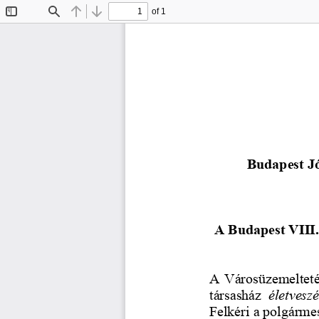
of 1
Toggle
Find
Previous
Next
Sidebar
Budapest J
A Budapest VIII. 
A Városüzemelteté
társasház 
életveszé
Felkéri a polgármes