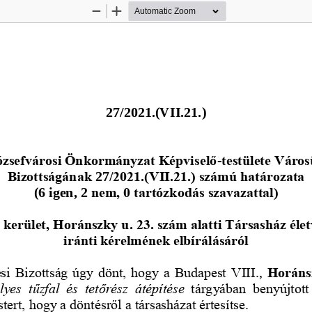
Zoom
Zoom
Out
In
27
/2021.(VII.21.)
ózsefvárosi Önkormányzat Képviselő
-
testülete Város
Bizottságának 
27
/2021.(VII.21.) számú határozata
(
6 igen, 2
nem, 0 tartózkodás szavazattal)
kerület, 
Horánszky u. 23. 
szám alatti Társasház 
éle
iránti kérelmének elbírálásáról
si Bizottság úgy dönt, hogy a Budapest VIII
., 
Horánsz
lyes  tűzfal  és  tetőrész  átépítése
tárgyában  benyújtott
tert, hogy a döntésről a társasházat értesítse.