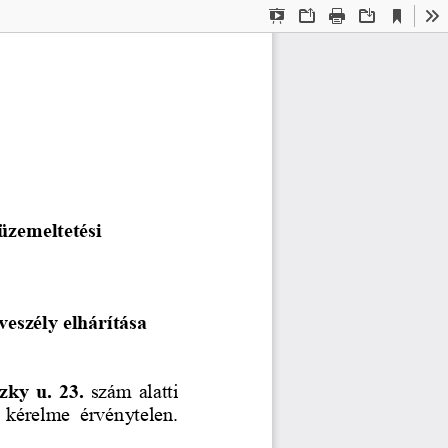
Current
Presentation
Open
Print
Download
To
View
Mode
üzemeltetési 
tveszély elhárítása 
ky u. 23. 
szám alatti 
  kérelme  érvénytelen.