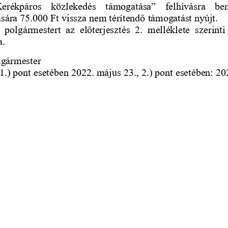
„Kerékpáros   közlekedés   támogatása”   felhívásra   ben
sára 75.000
Ft vissza nem térítendő 
támogatást nyújt. 
a  polgármestert  az  előterjesztés  2.  melléklete
szerinti
a.
lgármester
1.) pont esetében 2022. május 23., 2.) pont esetében: 202