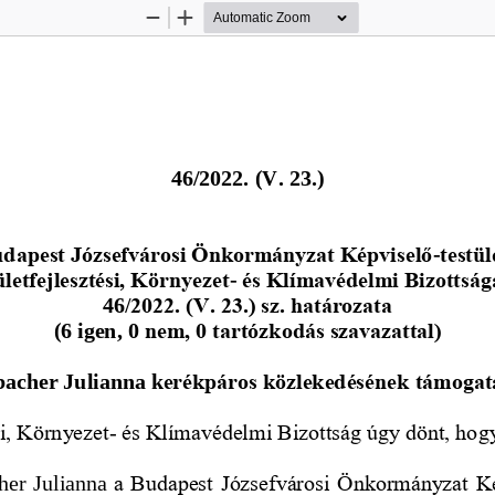
Zoom
Zoom
Out
In
4
6
/2022. (V. 23.)
dapest Józsefvárosi Önkormányzat Képviselő
-
testül
letfejlesztési, Környezet
-
és Klímavédelmi Bizottsá
4
6
/2022. (V. 23.) sz. határozata
(6 igen, 0 
nem, 0 tartózkodás szavazattal)
bacher Julianna
k
erékpáros közlekedésének
támogat
si, Környezet
-
és Klímavédelmi Bizottság úgy dönt, hog
her  Julianna
a Budapest Józsefvárosi Önkormányzat K