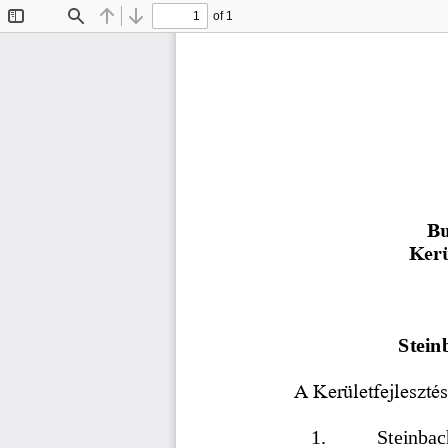
of 1
Toggle
Find
Previous
Next
Sidebar
Bu
Kerü
Stein
A Kerületfejleszté
1.
Steinbac