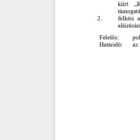
kiírt   
támogatá
2.
felkéri  
aláírásár
Felelős: 
po
Határidő: 
az 