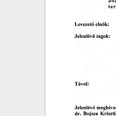
Jó
te
elnök:
Levezető
Jelenlévő
tagok:
Távol:
Jelenlévő
meghívo
dr.
Bojsza
Kriszt