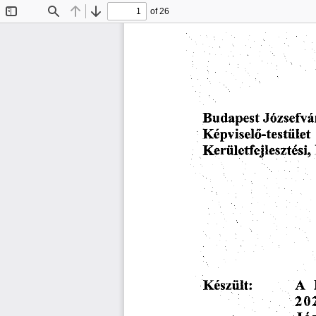
of 26
Toggle
Find
Previous
Next
Sidebar
Józsefvá
Budapest
Képviselő-testület
Kerületfejlesztési,
Készült:
A
20