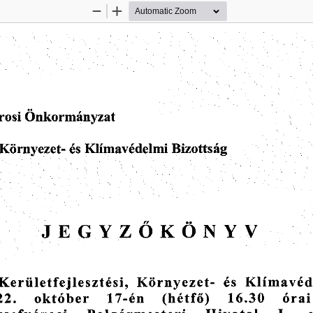
Zoom
Zoom
Out
In
rosi
Önkormányzat
Klímavédelmi
és
Környezet-
Bizottság
JEGYZŐKÖNYV
Kerületfejlesztési,
Klímavéd
Környezet-
és
(hétfő)
16.30
17-én
22.
órai
október