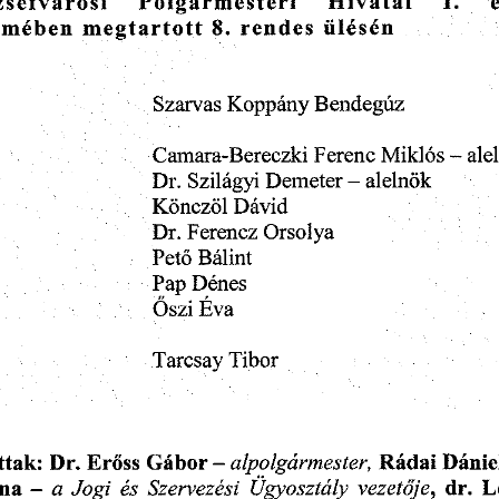
Hivatal
Polgármesteri
zsefvárosi
I.
rmében
rendes
megtartott
8.
ülésén
Bendegúz
Szarvas
Koppány
Camara-Bereczki
Ferenc
ale
Miklós
-
Szilágyi
Dr.
alelnök
Demeter
-
Könczöl
Dávid
Dr.
Orsolya
Ferencz
Bálint
Pető
Pap
Dénes
Őszi
Éva
Tibor
Tarcsay
Dr.
Rádai
Erőss
Gábor
alpolgármester,
Dánie
ttak:
-
a
és
L
ina
Szervezési
Ügyosztály
dr.
Jogi
vezetője,
-