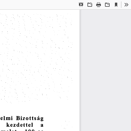
Current
Presentation
Open
Print
Download
To
View
Mode
Bizottság
elmi
a
kezdettel