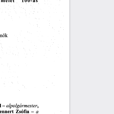
emelet
100-as
lnök
l
alpolgármester,
-
Zsófia
ennert
a
-