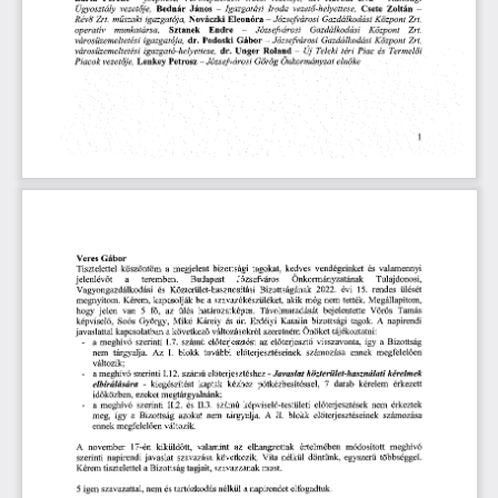
János
Iroda
vezetője,
-
Igazgatási
Csete
Zoltán
-
Ügyosztály
vezető-helyettese,
Bednár
Rév8
-
Gazdálkodási
Zrt.
műszaki
Józsefvárosi
Központ
Zrt.
igazgatója,
Nováczki
Eleonóra
operatív
Központ
-
Józsefvárosi
Gazdálkodási
Zrt.
Sztanek
Endre
munkatársa,
városüzemeltetési
Podoski
Központ
Zrt.
igazgatója,
dr.
-
Józsefvárosi
Gazdálkodási
Gábor
igazgató-helyettese,
Teleki
téri
Termelői
és
dr.
Unger
Roland
-
Új
Piac
városüzemeltetési
vezetője,
Görög
Lenkey
Petrosz-
Józsefvárosi
Önkormányzat
elnöke
Piacok
Gábor
Veres
a
valamennyi
Tisztelettel
köszöntöm
megjelent
bizottsági
tagokat,
kedves
vendégeinket
és
Józsefváros
Tulajdonosi,
a
teremben.
Budapest
jelenlévőt
Önkormányzatának
Közterület-hasznosítási
Bizottságának
évi
Vagyongazdálkodási
rendes
ülését
és
2022.
15.
Kérem,
szavazókészüléket,
akik
még
nem
megnyitom.
a
tették.
kapcsolják
be
Megállapítom,
ülés
határozatképes.
Távolmaradását
fö,
bejelentette
Vörös
Tamás
jelen
van
5
az
hogy
dr.
Erdélyi
bizottsági
tagok.
György,
Mikó
Károly
és
A
képviselő,
Soós
Katalin
napirendi
következő
változásokról
kapcsolatban
a
Önöket
javaslattal
szeretném
tájékoztatni:
szerinti
1.7.
előterjesztést
-
a
számú
az
visszavonta,
így
a
meghívó
előterjesztő
Bizottság
nem
tárgyalja.
blokk
számozása
ennek
további
megfelelően
Az
I.
előterjesztéseinek
változik;
-
-
közterület-használati
meghívó
szerinti
előterjesztéshez
kérelmek
a
12.
Javaslat
1.
számú
elbírálására
-
kaptak
pótkézbesítéssel,
kiegészítést
7
kérelem
érkezett
kézhez
darab
időközben,
megtárgyalnánk;
ezeket
szerinti
II.2.
II.3.
-
előterjesztések
nem
érkeztek
a
meghívó
képviselő-testületi
és
számú
A
II.
Bizottság
nem
a
azokat
blokk
számozása
meg,
így
tárgyalja.
előterjesztéseinek
ennek
megfelelően
változik.
november
A
17-én
értelmében
az
elhangzottak
meghívó
kiküldött,
valamint
módosított
következik.
szerinti
Vita
nélkül
többséggel.
napirendi
javaslat
szavazása
döntünk,
egyszerű
szavazzanak
Kérem
tisztelettel
Bizottság
tagjait,
a
most.
a
igen
nem
5
szavazattal,
tartózkodás
elfogadtuk.
és
nélkül
napirendet