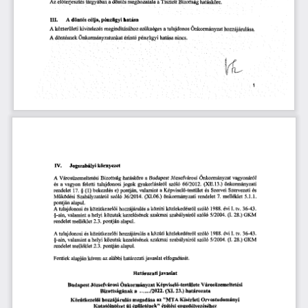
tárgyában
Tisztelt
Bizottság
a
döntés
a
Az
eiőteijesztés
meghozatala
hatásköre.
A
III.
célja,
pénzügyi
hatása
döntés
A
szükséges
hozzájárulása.
kivitelezés
a
tulajdonos
közterületi
megindításához
Önkormányzat
döntésnek
pénzügyi
A
Önkormányzatunkat
érintő
nincs.
hatása
IV.
Jogszabályi
környezet
Józsefvárosi
vagyonáról
Városüzemeltetési
hatásköre
a
Önkormányzat
A
Bizottság
Budapest
és
tulajdonosi
gyakorlásáról
szóló
66/2012.
(XI1.13.)
önkormányzati
a
feletti
vagyon
jogok
§
e)
pontján,
és
a
Képviselő-testület
Szervei
Szervezeti
rendelet
17.
(1)
bekezdés
és
valamint
Működési
(XL06.)
rendelet
5.1.1.
Szabályzatáról
szóló
36/2014.
önkormányzati
7.
melléklet
pontján
alapul.
és
hozzájárulás
A
tulajdonosi
közúti
1988.
évi
I.
tv.
36-43.
közútkezelői
a
közlekedésről
szóló
szakmai
szóló
GKM
§-ain,
a
helyi
közutak
(I.
28.)
kezelésének
szabályairól
5/2004.
valamint
pontján
alapul.
rendelet
melléklet
2.3.
és
hozzájárulás
közlekedésről
szóló
A
közútkezelői
1988.
évi
I.
36-43.
a
közúti
tulajdonosi
tv.
§-ain,
helyi
szakmai
28.)
a
közutak
(I.
valamint
kezelésének
szabályairól
szóló
5/2004.
GKM
melléklet
alapul.
rendelet
2.3.
pontján
Fentiek
kérem
alapján
az
alábbi
elfogadását.
határozati
javaslat
Határozati
javaslat
Budapest
Képviselő-testülete
Városüzemeltetési
Józsefvárosi
Önkormányzat
határozata
/2022.
(XI.
23.)
a
.......
Bizottságának
Orvostudományi
megadása
’
’
Kísérleti
Közútkezelői
hozzájárulás
az
MTA
épületének
építési
új
engedélyezéséhez
Kutatóintézet
”