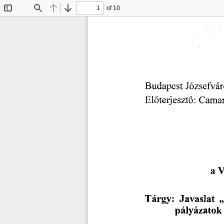
of 10
Toggle
Find
Previous
Next
Sidebar
Budapest
Józsefvár
Camar
Előterjesztő:
a
V
Javaslat
Tárgy:
pályázatok