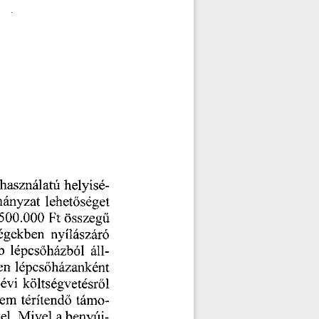
használatú
helyisé
ányzat
lehetőséget
500.000
Ft
összegű
ségekben
nyílászáró
áll
b
lépcsöházból
lépcsöházanként
en
évi
költségvetésről 
térítendő
támo
nem
a
benyúj
el.
Mivel