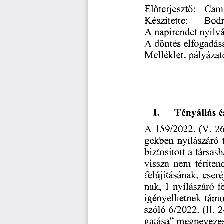
Előterjesztő:
Cama
Készítette:
Bod
napirendet
nyilv
A
döntés
elfogadás
A
Melléklet:
pályázat
L
Tényállás
é
26
159/2022.
(V.
A
gekben
nyílászáró
a
társas
biztosított
vissza
téríten
nem
felújításának,
cser
1
nyílászáró
nak,
f
támo
igényelhetnek
2
6/2022.
(II.
szóló
”
megnevezé
gatása