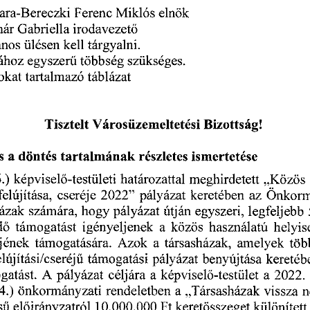
ra-Bereczki
Ferenc
elnök
Miklós
Gabriella
irodavezető
nár
ános
kell
tárgyalni.
ülésen
ához
egyszerű
szükséges.
többség
okat
tartalmazó
táblázat
Bizottság!
Tisztelt
Városüzemeltetési
részletes
a
s
döntés
tartalmának
ismertetése
.)
határozattal
„Közös
meghirdetett
képviselő-testületi
felújítása,
az
”
pályázat
2022
Önkorm
cseréje
keretében
egyszeri,
legfeljebb
hogy
pályázat
útján
házak
számára,
dő
támogatást
igényeljenek
a
közös
helyi
használatú
támogatására.
a
amelyek
éjének
társasházak,
töb
Azok
keretéb
támogatási
pályázat
benyújtása
elújítási/cseréjü
a
a
gatást.
pályázat
képviselő-testület
2022.
céljára
A
„Társasházak
4.)
a
rendeletben
önkormányzati
vissza
előirányzatról
különített
keretösszeget
sű
10.000.000
Ft