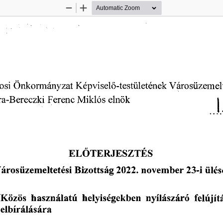
Zoom
Zoom
Out
In
Képviselő-testületének
Önkormányzat
Városüzemelt
osi
a-Bereczki
elnök
Ferenc
|
Miklós
..
L
ELŐTERJESZTÉS
2022.
ülés
november
Bizottság
23-i
árosüzemeltetési
nyílászáró
felújít
„Közös
használatú
helyiségekben
elbírálására