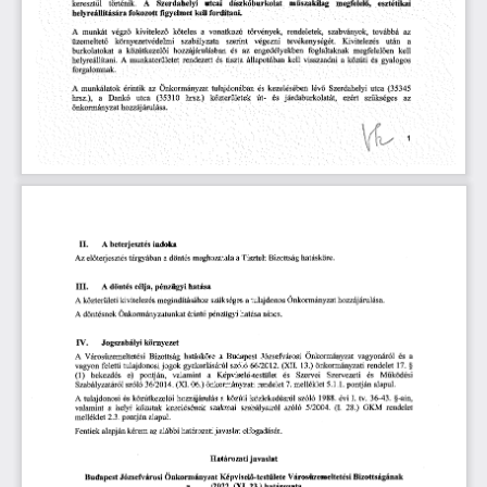
díszkőburkolat
keresztül
utcai
műszakilag
megfelelő,
esztétikai
történik.
A
Szerdahelyi
fokozott
figyelmet
kell
fordítani.
helyreállítására
munkát
köteles
a
vonatkozó
továbbá
az 
végző
kivitelező
törvények,
A
rendeletek,
szabványok,
környezetvédelmi
után
a
üzemeltető
szabályzata
szerint
végezni
tevékenységét.
Kivitelezés
közútkezelői
foglaltaknak
megfelelően
a
az
engedélyekben
burkolatokat
hozzájárulásban
és
kell
és
állapotában
gyalogos
helyreállítani.
rendezett
tiszta
közúti
A
munkaterületet
kell
visszaadni
a
és
forgalomnak.
lévő
munkálatok
Önkormányzat
tulajdonában
utca
A
érintik
az
és
kezelésében
Szerdahelyi
(35345
és
hrsz.),
utca
a
hrsz.)
közterületek
út-
járdaburkolatát,
ezért
szükséges
az 
Dankó
(35310
önkormányzat
hozzájárulása.
IL
indoka
A
beterjesztés
Bizottság
Az
előteijesztés
meghozatala
hatásköre.
tárgyában
a
döntés
a
Tisztelt
III.
döntés
célja,
    A
pénzügyi
hatása
közterületi
tulajdonos
kivitelezés
szükséges
a
Önkormányzat
hozzájárulása.
A
megindításához
döntésnek
pénzügyi
hatása
nincs.
A
érintő
Önkormányzatunkat
Jogszabályi
környezet
IV.
Önkormányzat
Városüzemeltetési
Bizottság
hatásköre
a
Józsefvárosi
vagyonáról
és
a
A
Budapest
66/2012.
rendelet
vagyon
jogok
gyakorlásáról
szóló
17.
§
feletti
tulajdonosi
(XII.
13.)
önkormányzati
valamint
Képviselő-testület
és
Szervezeti
(1)
bekezdés
pontján,
a
Működési
e)
Szervei
és
06.)
Szabályzatáról
szóló
(XI.
rendelet
melléklet
5.1.1.
alapul.
36/2014.
önkormányzati
7.
pontján
36-43.
hozzájárulás
közlekedésről
szóló
1988.
évi
I.
tv.
A
tulajdonosi
és
közútkezelői
a
közúti
§-ain,
valamint
szakmai
szóló
28.)
rendelet
a
helyi
közutak
szabályairól
5/2004.
(I.
GKM
kezelésének
melléklet
2.3.
pontján
alapul.
alábbi
határozati
javaslat
alapján
kérem
az
elfogadását.
Fentiek
Határozati
javaslat
Budapest
Városüzemeltetési
Józsefvárosi
Önkormányzat
Képviselő-testülete
Bizottságának