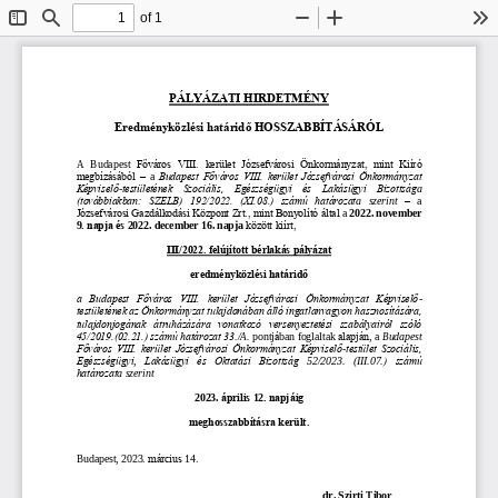
of 1
Toggle
Find
Zoom
Zoom
To
Sidebar
Out
In
PÁLYÁZATI
HIRDETMÉNY
Eredményközlési határidő
HOSSZABBÍTÁSÁRÓL
A  Budapest 
Főváros  VIII.  kerület 
Józsefvárosi  Önkormányzat,  mint  Kiíró 
megbízásából 
–
a 
Budapest  Főváros  VIII.  kerület  Józsefvárosi  Önkormányzat 
Képviselő
-
testület
ének
Szociális,  Egészségügyi  és  Lakásügyi  Bizottság
a 
(továbbiakban:  SZELB)
192/2022.  (XI.08.)  számú  határozat
a
szerint
–
a 
Józsefvárosi Gazdálkodási Központ Zrt., mint Bonyolító 
által 
a 
2022
. 
november
9
. napja és 
2022
. 
december
16
. napja
között kiírt,
III/2022. felújított 
bérlakás 
pályázat
eredményközlési
határid
ő
a  Budapest  Főváros  VIII.  kerület  Józsefvárosi  Önkormányzat  Képviselő
-
testületének az Önkormányzat tulajdonában álló ingatlanvagyon hasznosítására, 
tulajdonjogának  átruházására 
vonatkozó  versenyeztetési  szabályairól  szóló 
45/2019.(02.21.) számú határozat 33
.
/A
.
pontj
á
ban foglaltak
alapján
,
a 
Budapest 
Főváros  VIII.  kerület  Józsefvárosi  Önkormányzat  Képviselő
-
testület  Szociális, 
Egészségügyi
, 
Lakásügyi
és  Oktatási
Bizottság
52/
202
3
.   (
III.07.
)  számú 
határozat
a
szerint
2023
. 
április
12
. napjáig
meghosszabbít
ásra került.
március 
Budapest, 
2023
. 
14
.
dr. Szirti Tibor