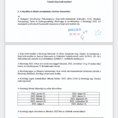
Képviselő-testület!
Tisztelt
A
döntés
tényállás
és
részletes
I.
tartalmának
ismertetése
A)
Budapest
Józsefvárosi
Képviselő-testületének
Kulturális,
A
Önkormányzat
Civil,
Oktatási,
és
Esélyegyenlőségi
továbbiakban:
Nemzetiségi,
Bizottsága
Sport
(a
a
Bizottság)
2022.
évi
a
következő
a
munkájáról
beszámolót
terjesztem
Képviselő-testület
elé.
ÉRKEZETT
2022
DEC
7.
0