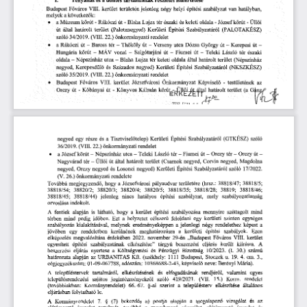
döntés
tartalmának
részletes
I.
Tényállás
és
a
ismertetése
VIII.
helyi
építési
hatályban,
Főváros
jelenleg
szabályzat
van
Budapest
kerület
területén
négy
melyek
a
következők:
•
körút
-
-
Blaha
oldala
-
-
a
Múzeum
Rákóczi
út
tér
északi
József
körút
Üllői
Lujza
és
keleti
határolt
(Palotanegyed)
Építési
út
által
terület
Szabályzatáról
(PALOTAKÉSZ)
Kerületi
önkormányzati
szóló
rendelet
34/2019.
(VIII.
22.)
•
út
tér
út
út
-
Baross
Thököly
utca
Dózsa
György
út
-
a
Rákóczi
-
-
Verseny
Kerepesi
-
korút
vonal
út
Fiumei
út
László
Hungária
-
-
-
Teleki
tér
-
MÁV
Salgótarjáni
északi
oldala
oldala
Népszínház
utca
-
tér
-
Blaha
Lujza
keleti
által
határolt
terület
(Népszínház
negyed,
Százados
Kerületi
Építési
Kerepesdülö
negyed)
Szabályzatáról
(NKSZKÉSZ)
és
önkormányzati
rendelet
szóló
35/2019.
(VIII.
22.)
•
Budapest
Képviselő
-
testületének
Főváros
VIII.
kerület
Józsefvárosi
Önkormányzat
az
Orczy
Kőbányai
-
Könyves
körút^-JJllőiút
(a
út
-
áM
terület
G
út
Kálmán
határolt
En
KEZEIT
9H97
n-nn
íV
r-
a
negyed
egy
része
Kerületi
Építési
Szabályzatáról
a
szóló
és
Tisztviselőtelep)
(GTKESZ)
36/2019.
önkormányzati
rendelet
(VIII.
22.)
József
körút
út
Orczy
Orczy
•
-
Népszínház
utca
-
Teleki
László
tér
-
Fiumei
-
tér
út
-
a
-
Corvin
Üllői
út
terület
negyed,
-
által
határolt
(Csarnok
negyed,
Magdolna
Nagyvárad
tér
Kerületi
17/2022.
Orczy
negyed
Losonci
negyed)
Építési
Szabályzatáról
szóló
negyed,
és
önkormányzati
(V.
rendelete
26.)
megjegyzendő,
területére
(hrsz.:
a
pályaudvar
Továbbá
hogy
Józsefvárosi
38818/47;
38818/5;
38820/3;
38820/5;
38818/46;
38818/54;
38818/35;
38818/28;
38820/2;
38820/4;
38819;
38818/44)
jelenleg
nincs
építési
szabályozatlanság
38818/45;
hatályos
szabályzat,
mely
indokolt.
orvoslása
látható,
építési
mind
A
fentiek
alapján
is
hogy
a
szabályozása
széttagolt
kerület
mennyire
mind
térben
pedig
időben.
Ezt
a
helyzetet
feloldani
egy
szinten
egységes
célszerű
kerületi
szabályozás
képest
kialakításával,
a
négy
a
melynek
eredményeképpen
jelenlegi
rendelethez
meghatározásra
szabályok.
építési
Ezen
jövőben
egy
rendeletben
kerülnének
a
kerületi
megvalósítása
kerület
elképzelés
érdekében
november
Főváros
VIII.
2022.
29-én
„Budapest
építési
A
szabályzatának
tárgyú
beszerzési
eljárás
elkészítése
”
kiírásra.
egyesített
került
beszerzési
eljárás
és
Bizottság
10/2023.
nyertese
a
Költségvetési
Pénzügyi
(I.
30.)
számú
URBANITAS
Kft.
Budapest,
u.
em.
határozata
1111
Stoczek
4.
3.,
az
(székhely:
19.
alapján
cégjegyzékszám:
10368688-2-43,
01-09-067788,
adószám:
képviselő
neve:
Berényi
Mária).
valamint
egyes
településtervek
és
elfogadásának
rendjéről,
A
tartalmáról,
elkészítésének
sajátos
Korm.
jogintézményekről
szóló
419/2021.
(VII.
15.)
településrendezési
rendelet
általános
szerint
településterv
Kormányrendelet)
66.-67.
a
elkészítése
(továbbiakban:
§-ai
eljárásban
folytatható
le.
(7)
megalapozó
és
7.
bekezdés
a
vizsgálat
A
Kormányrendelet
§
a)
pontja
az
alapján