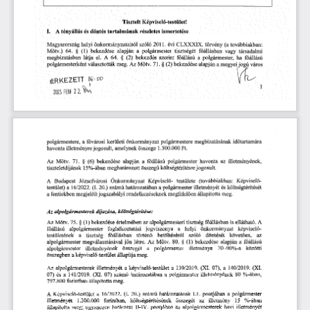
Képviselő-testület!
Tisztelt
tényállás
és
ismertetése
I.
döntés
részletes
A
tartalmának
helyi
önkormányzatairól
évi
CLXXXIX.
szóló
(a
Magyarország
2011.
törvény
továbbiakban:
§
bekezdése
polgármester
a
tisztségét
főállásban
társadalmi
64.
(1)
vagy
Mötv.)
alapján
megbízatásban
§
bekezdés
főállású
polgármester,
el.
(2)
szerint
látja
64.
a
ha
A
főállású
polgármesterként
Az
Mötv.
(2)
alapján
jogú
választották
71.
§
bekezdése
a
megyei
város
meg.
ÉRKEZETT
1
7025
FEBR
12.^
T
önkormányzat
fővárosi
időtartamára
polgármestere,
a
polgármestere
megbízatásának
kerületi
amelynek
Ft.
havonta
illetményre
jogosult,
összege
1.300.000
bekezdése
alapján
Mötv.
§
a
főállású
havonta
az
Az
71.
(6)
polgármester
illetményének,
15%-ában
összegű
költségtérítésre
tiszteletdíjának
meghatározott
jogosult.
(továbbiakban:
A
Budapest
Képviselő-
Képviselő
Józsefvárosi
Önkormányzat
testületé
határozatában
16/2022.
illetményét
testület)
a
(I.
20.)
számú
a
polgármester
és
költségtérítését
meg.
megjelölt
a
jogszabályi
rendelkezéseknek
állapította
fentiekben
megfelelően
költségtérítése:
Az
díjazása,
alpolgármesterek
§
bekezdése
főállásban
Mötv.
alpolgármesteri
tisztség
is
Az
75.
(1)
értelmében
az
ellátható.
A
főállású
jogviszonya
helyi
önkormányzat
alpolgármester
foglalkoztatási
a
képviselő
testületének
történő
döntését
a
tisztség
betöltéséről
szóló
főállásban
követően,
az
jön
§
bekezdése
létre.
80.
(1)
alapján
a
főállású 
alpolgármester
megválasztásával
Az
Mötv.
illetményének
polgármester
összegét
70-90%-a
alpolgármester
a
közötti
illetménye
meg.
állapítja
összegben
a
képviselő-testület
képviselő-testület
139/2019.
alpolgármesterek
a
a
07),
a
140/2019.
Az
illetményét
(XI.
(XI.
határozatában
%-ában,
141/2019.
80
07)
a
számú
a
polgármester
és
(XI.
07)
illetményének
797.800
forintban
állapította
meg.
A
polgármester
határozatának
pontjában
Képviselő-testület
a
16/2022.
(I.
20.)
számú
1.1.
a
forintban,
15
illetményét
1.300.000
költségtérítésének
összegét
az
illetmény
%-ában
meg;
ugyanezen
pontjában
havi
állapította
határozat
II-IV.
az
alpolgármesterek
illetményét