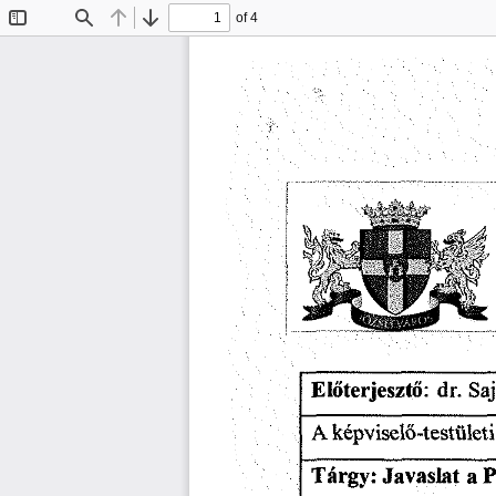
of 4
Toggle
Find
Previous
Next
Sidebar
Előterjesztő:
dr.
Saj
A
képviselő-testületi
P
Tárgy:
Javaslat
a