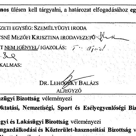
elfogadásához
ános
ülésen
kell
a
határozat
eg
tárgyalni,
S
:
zeti
egység
iroda
zemélyügyi
y
K
M
csné
ezőfi
risztina
iRODAVEZET^^--^
—
^
/'•-
ET
NEM
IGÉNYEL
/IGAZOLÁS:
:
kalmas
L
ÁZS
^^YB
DR.
ehí
al
_______________________
ALJEGYZŐ
_________________
véleményezi
zügyi
Bizottság
ktatási,
és
Esélyegyenlőségi
Nemzetiségi,
Sport
Bi
Lakásügyi
és
gyi
Bizottság
véleményezi
és
Közterület-hasznosítási
v
ngazdálkodási
Bizottság