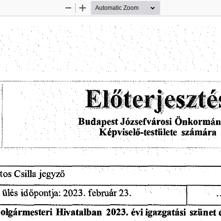
Zoom
Zoom
Out
In
Előterjeszté
Önkormán
Budapest
Józsefvárosi
Képviselő-testülete
számára
tos
jegyző
Csilla
ülés
.
23.
időpontja:
2023.
február
igazgatási
olgármesteri
szünet
2023.
Hivatalban
évi