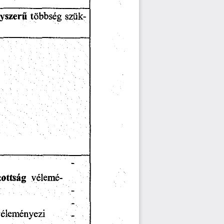
többség
szük
yszerű
______________________
-
vélemé
zottság
éleményezi