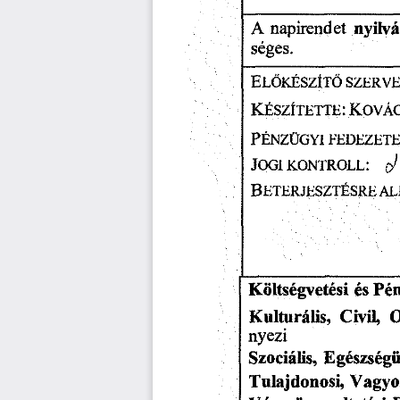
nyilv
napirendet
A
séges.
E
lőkészítő
szerve
K
K
:
észítette
ová
PÉNZÜGYI
FEDEZET
JOGI
KONTROLL:
B
eterjesztésre
al
____ _________________
Költségvetési
és
Pén
O
Kulturális,
Civil,
nyezi
Szociális,
Egészségü
Tulajdonosi,
Vagyo