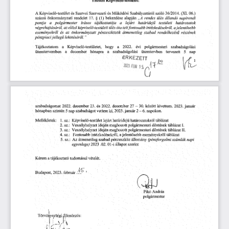
Tisztelt
Képviselő-testület!
Képviselő-testület
Szervezeti
Szabályzatáról
(XI.
és
és
36/2014.
szóló
06.)
A
Szervei
Működési
állandó
rendelet
bekezdése
napirendi
számú
önkormányzati
§
(1)
alapján
rendes
17.
„A
ülés
polgármester
tájékoztatója
határidejű
testületi
a
írásos
lejárt
pontja
a
határozatok
előző
ülés
az
óta
intézkedésekről,
végrehajtásáról,
képviselő-testületi
tettfontosabb
jelentősebb
a
eseményekről
az
önkormányzati
rendelkezésű
pénzeszközök
átmenetileg
szabad
részének
és
jellegű
pénzpiaci
”
lekötéséről.
Tájékoztatom
a
Képviselő-testületet,
hogy
a
2022.
évi
polgármesteri
szabadságolási
tervezett
szabadságolási
ütemtervben
ütemtervemben
a
hónapra
a
5
nap
december
ÉRKEZETT
®
FE8K
15.
szabadságomat
23.
2022.
december
között
január
december
-
30.
2023.
és
2022.
27
kivettem.
szintén
január
nap
ki,
napokon.
hónapban
5
szabadságot
vettem
2-6.
2023.
sz.:
határidejű
Képviselő-testület
lejárt
határozatokról
táblázat
Mellékletek:
1.
2.
sz.:
Veszélyhelyzet
idején
meghozott
polgármesteri
táblázati.
döntések
idején
táblázat
sz.:
Veszélyhelyzet
meghozott
polgármesteri
3.
II.
döntések
sz.:
Fontosabb
intézkedésekről,
eseményekről
4. 
a
jelentősebb
táblázat
5.
sz.:
átmenetileg
szabad
pénzeszköz
állomány
(pénzforgalmi
számlák
napi
Az
állapot
egyenlege)
szerint
2023
.02.
01-i
Kérem
a
tájékoztató
vételét.
tudomásul
Budapest,
.4^
2023.
február
Pikó
András 
polgármester