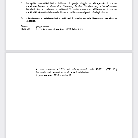
5.
támogatási  szerző
dést  köt  a  határozat  1.  pontja  alapján  az  előterjesztés  1.  számú 
mellékletét  képező  tartalommal  a  Karácsony  Sándor  Közalapítvány  a  Józsefvárosért 
Közalapítvánnyal,  valamint  a  határozat  2.  pontja  alapján  az  előterjesztés  2.  számú 
mellékletét képező tartalom
mal a Józsefváros Közbiztonságáért Közalapítvánnyal;
6.
felhatalmazza  a  polgármestert  a  határozat  5.  pontja  szerinti
támogatási  szerződések 
aláírására.
Felelős: 
polgármester
Határidő: 
1
-
2
-
3. és 5. pontok esetében: 2023. február 23.,
4.  pont  esetében:  a  2023.  évi  költségvetésről  szóló  40/2022.  (XII.  15.) 
önkormányzati rendelet soron következő módosítása, 
6. pont esetében: 2023. március 10.