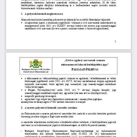
rendelkező,  hátrányos  helyzetű  személyek  lakáshoz  juttatása  érdekében  10  db  lakás 
bérlőkijelölési  jogára  felújítási  kötelezettség  és  a  beilleszkedést  segítő  szociális  munka 
biztosításának vállalása mellett. 
2.
A pályázók körének meghatározása 
Jelen pályázati kiírás keretében pályázatot nyújthatnak be az alábbi feltételeket teljesítők: 

az egyesülési jogról, a közhasznú jogállásról, valamint a civil szervezetek működéséről és 
támogatásáról szóló 2011. évi CLXXV. törvény hatálya alá tartozó jogi személyiséggel 
rendelkező civil szervezet (kivéve a pártot, szakszervezetet, a biztosító egyesületet), 
1 
„Civil és egyházi szervezetek számára 
önkormányzati lakások bérlőkijelölési joga”
P
F
Budapest Főváros VIII. kerület 
ÁLYÁZATI 
ELHÍVÁS
Józsefvárosi Önkormányzat

a lelkiismereti és vallásszabadság jogáról, valamint az egyházak, vallásfelekezetek és vallási 
közösségek jogállásáról szóló 2011. évi CCVI. törvény rendelkezései alapján egyháznak 
minősülő  szervezetek,  belső  egyházi  jogi  személyek,  jogi  személyiséggel  rendelkező 
vallási közösségek, 

a  Polgári  Törvénykönyvről  szóló  2013.  évi  V.  törvény  alapján  létrejött,  jogi 
személyiséggel rendelkező alapítvány, egyesület (ide nem értve a közalapítványt), 

nonprofit gazdasági társaságok,  

egyesületi vagy alapítványi fenntartású intézmények – amennyiben jogképes, 
amennyiben tevékenységük a VIII. kerületi lakosokra is kiterjed.  
3.
A nyertes pályázóval kötendő szerződés tartalma 
Az Önkormányzat a nyertes pályázóval szerződést köt, melyről a szociális hatáskört gyakorló 
bizottság javaslata alapján a Képviselő-testület dönt. 
A szerződés teljeskörűen szabályozza a közfeladat ellátás tartalmát, a bérlőkijelölésre jogosult 
szervezet, és az önkormányzat jogait és kötelezettségeit, az alábbi fő pontok mentén: 
-
Budapest  Józsefvárosi  Önkormányzat  Képviselő-testületének  az
önkormányzat 
tulajdonában  álló  lakások  bérbeadásáról  szóló  32/2022.  (X.  20.)  önkormányzati 
rendeletének (a továbbiakban: lakásrendelet) 11-12. §-a szabályozza a bérlőkijelölési jog 