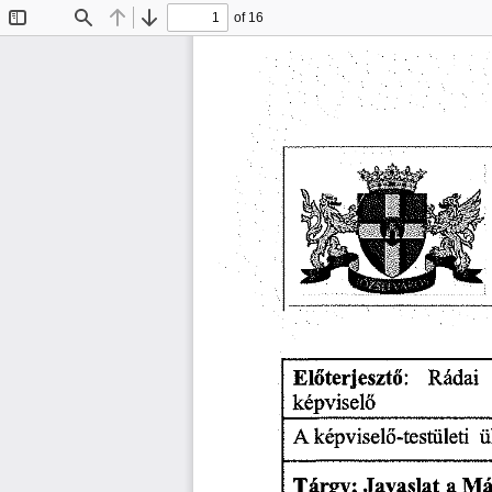
of 16
Toggle
Find
Previous
Next
Sidebar
Rádai
Előterjesztő:
képviselő
képviselő-testületi
ü
A
Má
Tárgy:
Javaslat
a