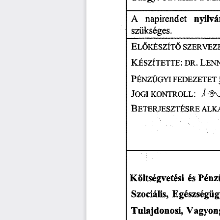
napirendet
A
nyilv
szükséges.
E
szervez
lőkészítő
KÉSZÍTETTE:
DR.
LEN
PÉNZÜGYI
FEDEZETET
J
:
kontroll
ogi
B
alk
eterjesztésre
Pénz
Költségvetési
és
Szociális,
Egészségüg
Vagyon
Tulajdonosi,