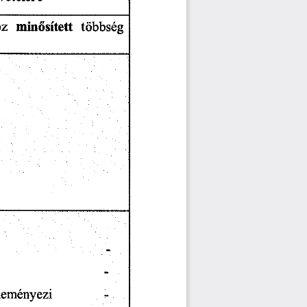
oz
többség
minősített
leményezi
-