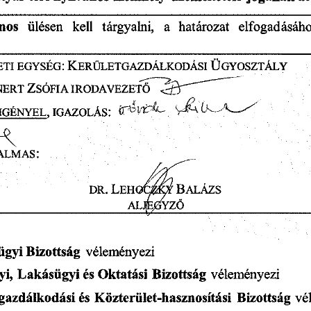
ülésen
a
elfogadásáh
kell
határozat
tárgyalni,
ános
K
Ü
:
eti
egység
erületgazdálkodási
gyosztály
IRODAVEZETŐDBE
NERT
ZSÓFIA
IGÉNYEL,
IGAZOLÁS:
:
almas
L
B
.
&
dr
eho
ky
alázs
^
al
óyzö
véleményezi
ügyi
Bizottság
véleményezi
Bizottság
Oktatási
yi,
Lakásügyi
és
vé
gazdálkodási
Bizottság
Közterület-hasznosítási
és