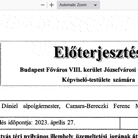
Zoom
Zoom
Out
In
VHL
Józsefvárosi
Főváros
kerület
Budapest
Képviselő-testülete
számára
Camara-Bereczki
Dániel
alpolgármester,
Ferenc
lés
2023.
időpontja:
április
27.
nyilvános
tyás
illemhely
jogának
téri
át
üzemeltetési