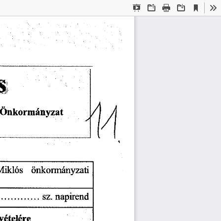
Current
Presentation
Open
Print
Download
To
View
Mode
Önkormányzat
Miklós
önkormányzati
napirend
sz.
................
vételére