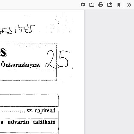
Current
Presentation
Open
Print
Download
To
View
Mode
sz.
................
napirend
la
található
udvarán