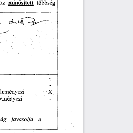
többség
oz
minősített
_________  __________
—
r
ő
_____________________
X
leményezi
leményezi
ság
javasolja
a