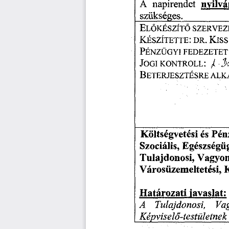
nyilvá
A
napirendet
__________
szükséges.
E
lőkészítő
szervez
K
:
.
K
észítette
dr
iss
P
fedezetet
énzügyi
J
:
X
ogi
kontroll
B
eterjesztésre
alk
_____________________
és
Költségvetési
Pén
Szociális,
Egészségüg
Tulajdonosi,
Vagyon
Városüzemeltetési,
K
javaslat:
Határozati
Tulajdonosi,
A
Va
Képviselő-testületnek