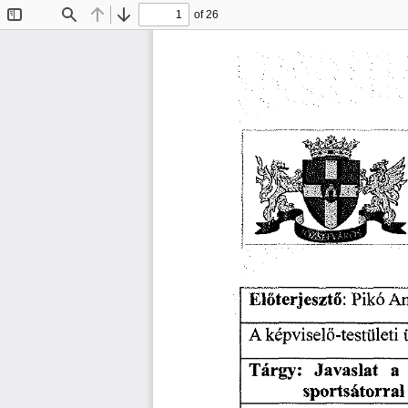
of 26
Toggle
Find
Previous
Next
Sidebar
Pikó
An
Előterjesztő:
képviselő-testületi
A
Javaslat
Tárgy:
a
sportsátorral