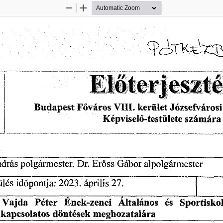
Zoom
Zoom
Out
In
Dr.
polgármester,
Eröss
Gábor
drás
alpolgármester
április
27.
2023.
időpontja:
ülés
és
Sportisko
Ének-zenei
Vajda
Általános
Péter
döntések
kapcsolatos
meghozatalára