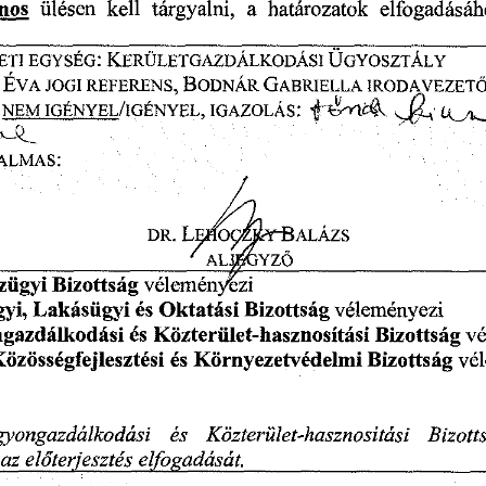
határozatok
ülésen
nos
a
elfogadásáh
kell
tárgyalni,
_____________________________________________ ___
:
K
Ü
erületgazdálkodási
eti
egység
gyosztály
.
B
É
G
referens
odnár
va
jogi
abriella
irodavezet
,
:
/
q
nem
igényel
igényel
igazolás
;
almas
&
L
B
.
dr
y
alázs
ehoc
Z
_____________________
_____________________
AL^GYZŐ
Bizottság
véleményezi
zügyi
és
yi,
Lakásügyi
véleményezi
Oktatási
Bizottság
és
Közterület-hasznosítási
gazdálkodási
Bizottság
vé
és
vé
özösségfejlesztési
Környezetvédelmi
Bizottság
és
Bizott
Közterület-hasznosítási
gyongazdálkodási
az
elfogadását.
előterjesztés