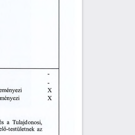
leményezi
X
eményezi
X
és
a
Tulajdonosi,
lő-testületnek
az