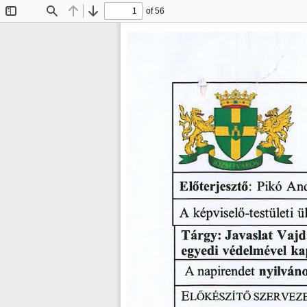
of 56
Toggle
Find
Previous
Next
Sidebar
Pikó
And
Előterjesztő:
A
képviselő-testületi
ü
Vajd
Javaslat
Tárgy:
egyedi
védelmével
ka
A
nyilván
napirendet
E
lőkészítő
szerveze