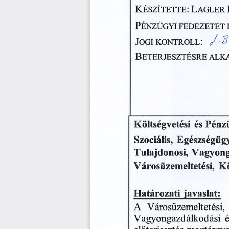
K
:
L
észítette
agler
PÉNZÜGYI
FEDEZETET
#
J
/
:
ogi
kontroll
B
eterjesztésre
alk
és
Pénz
Költségvetési
Egészségügy
Szociális,
Tulajdonosi,
Vagyong
Városüzemeltetési,
Kö
Határozati
javaslat:
A
Városüzemeltetési,
Vagyongazdálkodási