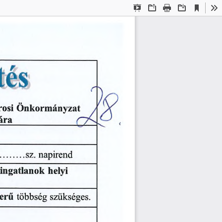
Current
Presentation
Open
Print
Download
To
View
Mode
tés
Önkormányzat
rosi
f
ára
...........
sz.
napirend
helyi
ingatlanok
többség
erű
szükséges.