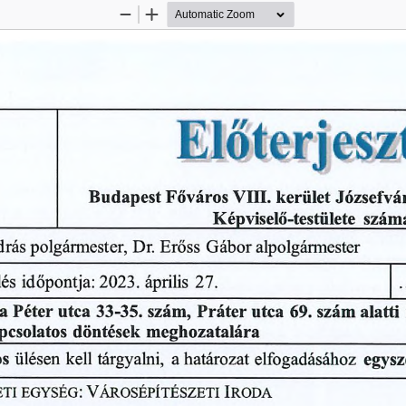
Zoom
Zoom
Out
In
Előterjesz
Főváros
kerület
VIII.
Budapest
Józsefvá
Képviselő-testülete
szám
polgármester,
rás
Erőss
Gábor
alpolgármester
Dr.
27.
2023.
időpontja:
lés
április
.
69.
a
alatti
Péter
utca
szám,
33-35.
Práter
utca
szám
pcsolatos
döntések
meghozatalára
tárgyalni,
ülésen
elfogadásához
egysz
kell
os
határozat
a
V
I
:
ti
egység
árosépítészeti
roda