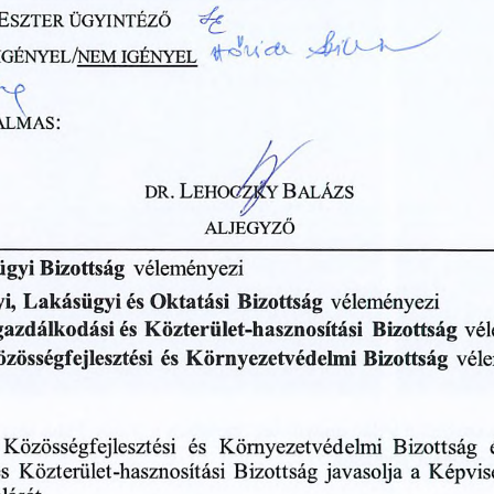
E
szter
ügyintéző
IGÉNYEL
/NEM
IGÉNYEL
4^^^
:
almas
.
B
M
L
dr
y
alázs
ehogz
ALJEGYZŐ
ügyi
Bizottság
véleményezi
és
i,
Lakásügyi
Oktatási
Bizottság
véleményezi
és
Bizottság
azdálkodási
vé
Közterület-hasznosítási
vél
és
Környezetvédelmi
Bizottság
zösségfejlesztési
Közösségfejlesztési
és
Környezetvédelmi
Bizottság
és
javasolja
Közterület-hasznosítási
Képvise
a
Bizottság