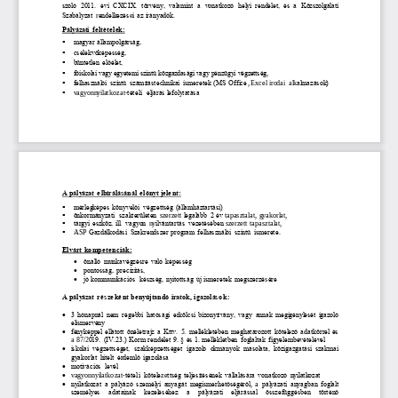
szóló  2011.  évi  CXCIX. 
törvény,  valamint  a  vonatkozó  helyi  rendelet,  és  a  Közszolgálati 
Szabályzat
r
endelkezés
e
i az irányadók
. 
Pályázati  feltételek:

magyar állampolgárság,

cselekvőképesség,

büntetlen előélet,

főiskolai vagy egyetemi szintű közgazdasági vagy pénzügyi 
végzettség
,

felhasználói  szintű számítástechnikai  ismeretek (MS Office
, Excel
irodai  a
l
k
almazások)

vagyonnyilatkozat
-
tételi  eljárás lefolytatása
A pályázat elbírálásánál előnyt jelent:

mérlegképes könyvelői  végzettség (államháztartási)

önkormányzati 
szakterületen
szerzett
legalább 2 év 
tapasztalat,  gyakorlat
,

tárgyi eszk
öz, ill. vagyon 
n
y
ilvántartás vezetésében
szerzett  tapasztalat,

ASP 
Gazdálkodási  Szakrendszer 
program felhasználói  szintű ismerete
.
Elvárt kompetenciák:

önálló munkavégzésre való képesség

pontosság, precizitás, 

jó ko
mmunikációs  készség, nyitottság új ismeretek megszerz
é
s
ére
A pályázat részeként benyújtandó iratok, igazolások:

3 hónapnál nem régebbi hatósági erkölcsi bizonyítvány, vagy annak megigénylését igazoló 
elismervény

fényképpel ellátott önéletrajz a Kttv. 5. mellékletében meghatározott kötelező adatkörrel és 
a 87
/
2
019. (IV.23.) Korm rendelet 9. § és 1. mellékletben foglaltak figyelembevételével

iskolai  végzettséget,  szakképzettséget  igazoló  okmányok  másolata,  közigazgatási  szakmai 
gyakorlat hitelt érdemlő igazolása

motivációs  levél 

vagyonnyilatkozat
-
tételi  kötele
z
e
ttség teljesítésének vállalására vonatkozó nyilatkozat

nyilatkozat a pályáz
ó személyi anyagát megismerhetőségéről
, 
a 
pályázati anyagban foglalt 
személyes  adatainak  kezeléséhez  a  pályázati  eljárással  összefüggésben 
történő 