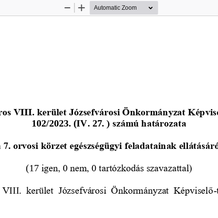
Zoom
Zoom
Out
In
 
os VIII. kerület Józsefvárosi Önkormányzat Képvis
102
/
2023. (
IV. 27
.
) számú határozata
 7. orvosi körzet egészségügyi feladatainak ellátásáró
(
17
igen, 0 nem, 0 tartózkodás szavazattal)
  V
III.
kerület  Józsefvárosi  Önkormányzat  Képviselő
-