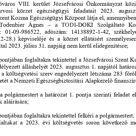
őváros  V
III
.
kerület  Józsefvárosi  Önkormányzat  közig
rvosi  körzet  egészségügyi  f
eladatait  2023.  auguszt
zent Kozma Egészségügyi Központ látja el, amennyiben 
 Todenbier  Ágnes 
‒ 
a   TODI
-
DOKI  Szolgáltató  Kor
:  01
-
09
-
986522,  adószám:  14138892
-
1
-
42,
székhely
22
-
28.)  képviselője  és  a  körzet  ellátásért  személyesen
ltal 2023. július 31. napjáig nem kerül elidegenítésre; 
 pontjában foglaltakra tekintettel a Józsefvárosi Szent K
lyezett álláshelyét 2023. augusztus 1. napjától határoz
a költségvetési szerv engedélyezett létszáma 283 főről
tét a
Nemzeti Egészségbiztosítási Alapkezelő fi
nanszír
a polgármestert a határozat 1. pontja szerinti feladat e
aláírására; 
pontjában foglaltakra tekintettel felkéri a polgármestert,
lal
takat
a  2023.  évi  költségvetés  soron  következő  m