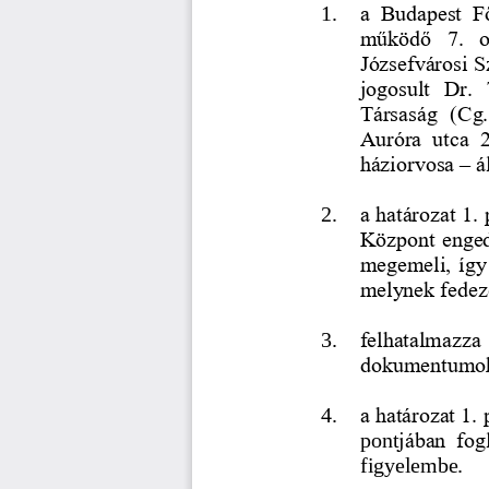
1.
a  Budapest  F
működő  7.  o
Józsefvárosi S
jogosult  Dr. 
Társaság  (Cg.
Auróra  utca  
háziorvosa
‒
á
2.
a határozat 1.
Központ engedé
megemeli, így 
melynek fedeze
3.
felhatalmazza 
dokumentumok 
4.
a határozat 1. 
pont
jában  fog
figyelembe. 