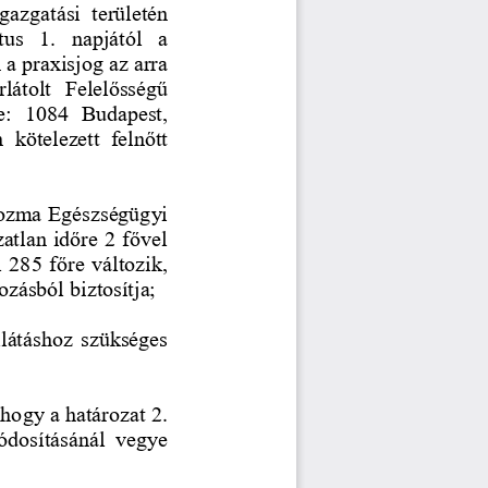
azgatási  területén 
us  1.  napjától  a 
a praxisjog az arra 
látolt  Felelősségű 
e:  1084  Budapest, 
  kötelezett  felnőtt 
ozma Egészségügyi 
atlan időre 2 fővel 
 285 főre változik, 
ozásból biztosítja; 
llátáshoz szükséges 
 hogy a határozat 2. 
ódosításánál  vegye 