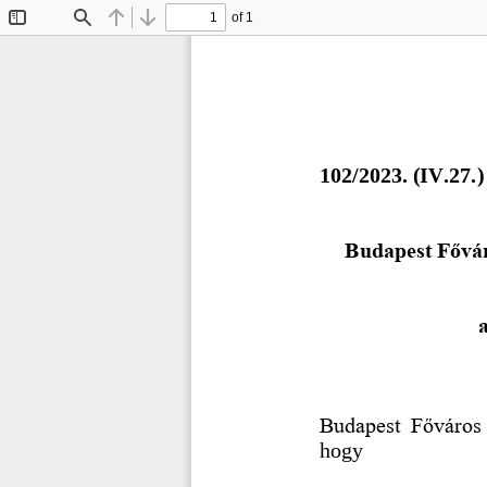
of 1
Toggle
Find
Previous
Next
Sidebar
10
2
/202
3
. (
IV.27.
)
Budapest Fővár
a
Budapest  Főváros
hogy 