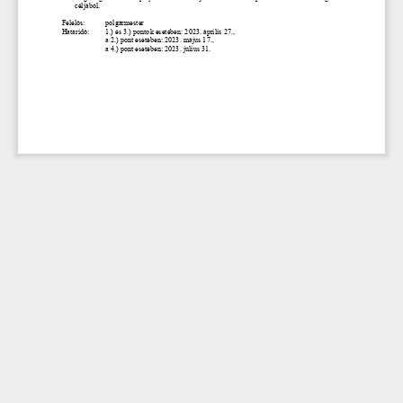
céljából. 
Felelős: 
polgármester 
Határidő: 
1.) és 3.) pontok esetében: 2023. április 27., 
a 2.) pont esetében: 2023. május 17., 
a 4.) pont esetében: 2023. július 31.