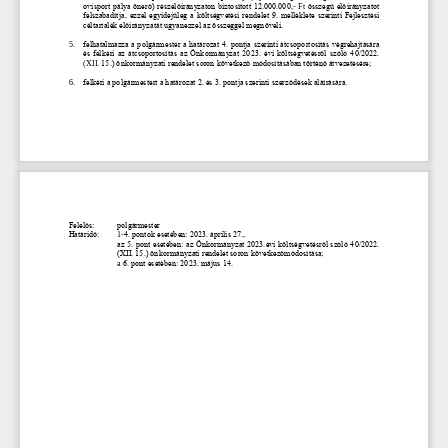
ovisport pálya
önerő) részelőirányzaton biztosított 12.000.000,
-
Ft 
összegű előirányzatot 
felszabadítja, ezzel
egyidejűleg a költségvetési rendelet 9. melléklete szerinti Fejlesztési 
céltartalék előirányzatát
ugyanezzel az összeggel megnöveli.
5.
felhatalmazza a polgármester a határozat 4. pontja szerinti átcsoportosítás vég
rehajtására 
és
felkéri az átcsoportosítás az Önkormányzat 2023. évi költségvetésről szóló 40/2022. 
(XII.
15.) önkormányzati rendelet soron következő módosításában történő átvezetésére;
6.
felkéri a polgármestert a határozat 2. és 3. pontja szerinti szerződés
ek aláírására.
Felelős: 
polgármester
Határidő: 
1
-
4. pontok esetében: 2023. április 27., 
az 5. pont esetében: az Önkormányzat 2023.évi költségvetésről szóló 40/2022. 
(XII. 15.) önkormányzati rendelet soron következőmódosítása; 
a
6. pont esetében: 2023. május 14.