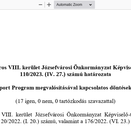
Zoom
Zoom
Out
In
 
os VIII. kerület Józsefvárosi Önkormányzat Képvis
110/2023. (IV.
27.)
számú határozata
port Program megvalósításával kapcsolatos döntések
(17 igen, 0 nem, 0 tartózkodás szavazattal)
 VIII.  kerület  Józsefvárosi  Önkormányzat  Képviselő
-
 20/2022. (I. 20.) számú, valamint a 176/2022. (VI. 23.)