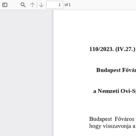
of 1
Toggle
Find
Previous
Next
Sidebar
1
1
0
/202
3
. (
IV.27.
)
Budapest Fővár
a Nemzeti Ovi
-
S
Budapest  Főváros 
hogy visszavonja 
a