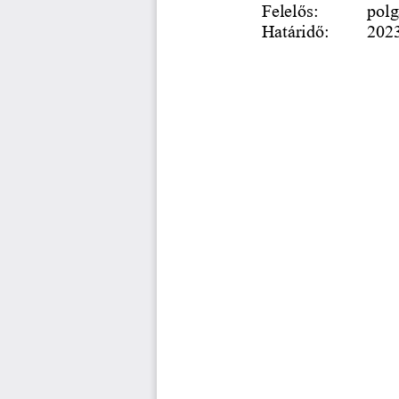
Felelős: 
polg
Határidő: 
2023