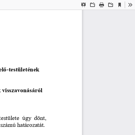
Current
Presentation
Open
Print
Download
To
View
Mode
elő
-
testületének
 visszavonásáról
testülete  úgy  dönt, 
 számú határozatát.