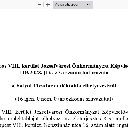
Zoom
Zoom
Out
In
 
os VIII. kerület Józsefvárosi Önkormányzat Képvis
119/2023.
(
IV. 27.
) számú határozata
a
Fátyol Tivadar emléktábla elhelyezéséről
(16 igen, 0 nem, 0 tartózkodás szavazattal)
 VIII.  kerület  Józsefvárosi  Önkormányzat  Képviselő
-
r  emléktábláját  elhelyezi  az  előterjesztés  8
-
9.  mell
pest VIII. kerület, Népszínház utca 16. szám alatti ing