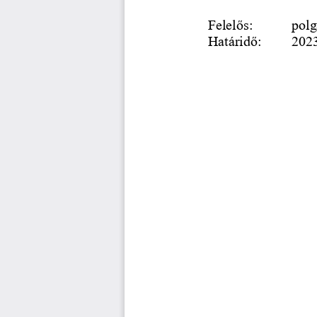
Felelős: 
polg
Határidő: 
2023