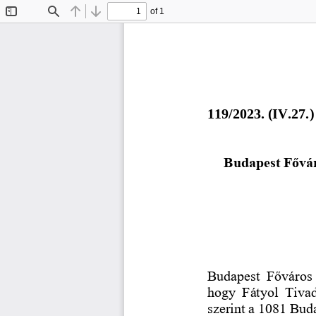
of 1
Toggle
Find
Previous
Next
Sidebar
1
1
9
/202
3
. (
IV.27.
)
Budapest Fővár
Budapest  Főváros 
hogy  Fátyol  Tivada
szerint a 1081 Buda