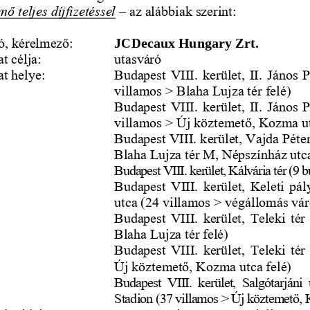
ő teljes díjfizetéssel
–
az alábbiak szerint:
ó, kérelmező:
JCDecaux Hungary Zrt.
t célja:
utasváró
t helye: 
Budapest VIII. kerület, II. János P
villamos > Blaha Lujza tér felé)
Budapest VIII. kerület, II. János P
•
villamos > Új köztemető, Kozma ut
Budapest VIII. kerület, Vajda Péter
•
Blaha Lujza tér M, Népszínház utca
Budapest VIII. kerület, Kálvária tér (9 
•
Budapest VIII. kerület, Keleti pál
•
utca (24 villamos > végállomás vár
Budapest VIII. kerület, Teleki tér 
•
Blaha Lujza tér felé)
Budapest VIII. kerület, Teleki tér
•
Új köztemető, Kozma utca felé)
Budapest VIII. kerület, Salgótarjáni 
•
Stadion (37 villamos > Új köztemető, 