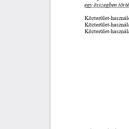
egy összegben történ
Közterület
-
használ
Közterület
-
használa
Közterület
-
használa