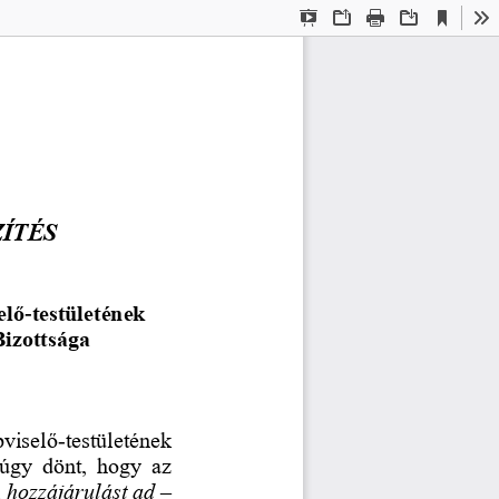
Current
Presentation
Open
Print
Download
To
View
Mode
ZÍTÉS
elő
testületének
-
Bizottsága
viselő
-
testületének 
 úgy dönt, hogy az 
 
hozzájárulást ad 
–