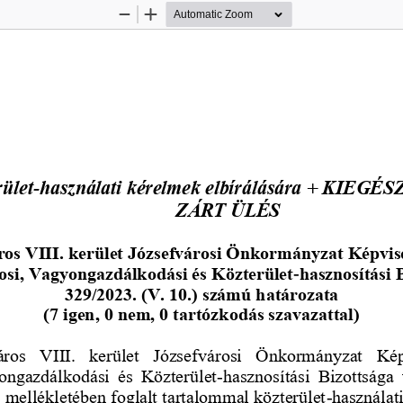
Zoom
Zoom
Out
In
rület
használati kérelmek elbírálására
+ KIEGÉS
-
ZÁRT ÜLÉS
os VIII. kerület 
Józsefvárosi Önkormányzat Képvis
osi, Vagyongazdálkodási és 
Közterület
hasznosítási 
-
329/2023. (V. 10.) számú határozata 
(7 igen, 0 nem, 0 tartózkodás szavazattal)
ros  VIII.  kerület  Józsefvárosi  Önkormányzat  Kép
ongazdálkodási és Közterület
-
hasznosítási
Bizottsága
z. mellékletében foglalt tartalommal közterület
-
használati