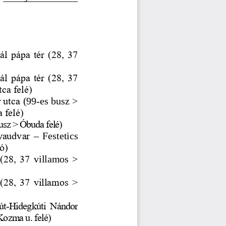
ál pápa tér (28, 37 
ál pápa tér (28, 37 
ca felé)
 utca
(99
-
es busz > 
 felé)
busz > Óbuda felé)
yaudvar 
–
Festetics 
ó)
(28, 37 
villamos  > 
 (28, 37 villamos > 
út
-
Hidegkúti Nándor 
Kozma u. felé)