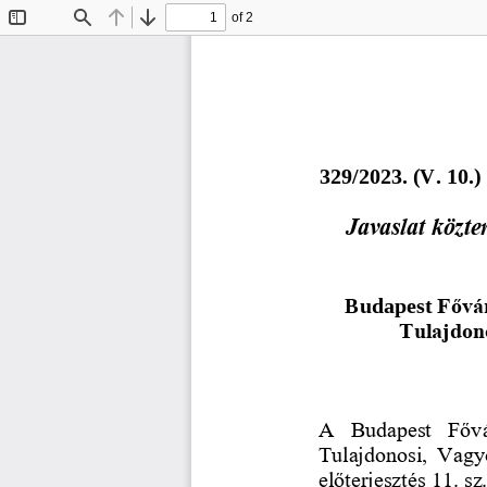
of 2
Toggle
Find
Previous
Next
Sidebar
3
2
9
/202
3
. (
V
.
10
.)
Javaslat közte
Fővár
Budapest 
Tulajdon
A  Budapest  Fővá
Tulajdonosi, Vagy
előterjesztés 11. s