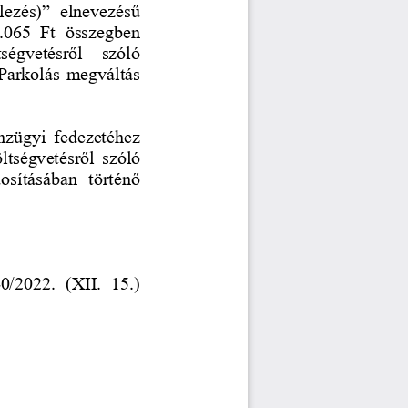
elezés)”  elnevezésű 
2.065  Ft  összegben 
ségvetésről   szóló 
 Parkolás megváltás 
pénzügyi  fedezetéhez 
ltségvetésről  s
zóló 
osításában  történő 
0/2022.  (XII.  15.) 