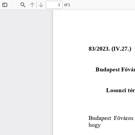
of 1
Toggle
Find
Previous
Next
Sidebar
8
3
/202
3
. (
IV.27.
) 
Budapest Fővár
Losonci tér
Budapest  Főváros  
hogy 