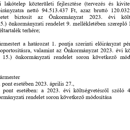
i  lakótelep
közterületi  fejlesztése  (tervezés  és  kivit
irányzatra  nettó  94.513.437  Ft,  azaz  bruttó  120.03
zetet   biztosít   az   Önkormányzat   2023.   évi   költ
15.) önkormányzati ren
delet 9. mellékletében szereplő
ltartalék terhére; 
ármestert  a  határozat  1.  pontja  szerinti  előirányzat  
oportosításra,  valamint  az  Önkormányzat  2023.  évi  kö
  15.)  önkormányzati  rendelet  soron  következő  mód
ármester 
. pont esetében 2023. április 27., 
  pont  esetében:  a  2023.  évi  költségvetésről  szóló  4
rmányzati rendelet soron következő módosítása 