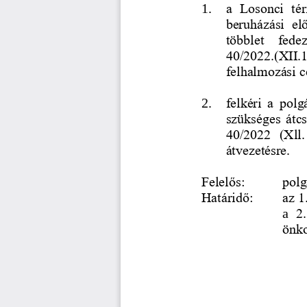
1.
a  Losonci  tér
beruházási  elő
többlet   fede
40/2022.(XII.
felhalmozási cé
2.
felkéri  a  polg
szükséges  átcs
40/2022  (Xll.
átvezetésre. 
Felelős: 
polg
Határidő: 
az 1
a
2.
önko