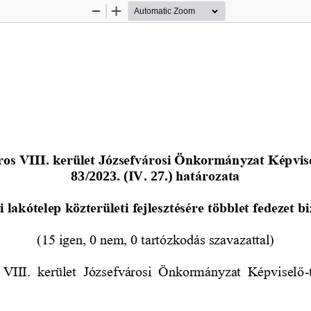
Zoom
Zoom
Out
In
os VIII. kerület Józsefvárosi Önkormányzat Képvis
83/2023
. (
IV. 27.
) 
határozata
i lakótelep közterületi fejlesztésére többlet fedezet bi
(15 igen, 0 nem, 0 tartózkodás szavazattal)
VIII.  kerület  Józ
sefvárosi  Önkormányzat  Képviselő
-