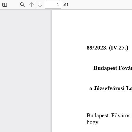
of 1
Toggle
Find
Previous
Next
Sidebar
8
9
/202
3
. (
IV.27.
) 
Budapest Fővá
a Józsefvárosi L
Budapest  Főváros  
hogy 