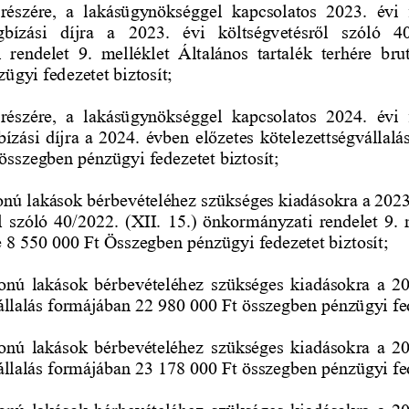
 részére,  a  lakásügynökséggel  kapcsolatos  2023.  évi  f
bízási  díjra  a  2023.  évi  költségvetésről  szóló  40
rendelet  9.  melléklet  Általános  tartalék  terhére  b
ru
ügyi fedezetet biztosít; 
 részére,  a  lakásügynökséggel  kapcsolatos  2024.  évi  f
ízási díjra a 2024. évben előzetes kötelezettségvállalá
 összegbe
n pénzügyi fedezetet biztosít; 
nú lakások bérbevételéhez szükséges kiadásokra a 2023
l szóló 40/2022. (XII. 15.) önkormányzati rendelet 9. 
re 8 550 000 Ft Összegben pénzügyi fedezetet biztosít; 
onú lakások bérbevételéhez szükséges kiadásokra  a 202
állalás formájában 22 980 000 Ft összegben pénzügyi fede
nú lakások bérbevételéhez szükséges kiadásokra  a 202
állalás formájában 23 178 000 Ft összegben pénzügyi fede