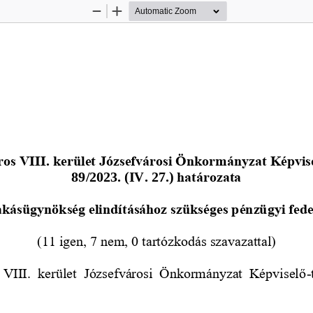
Zoom
Zoom
Out
In
ros VIII
. kerület Józsefvárosi Önkormányzat
Képvis
89/2023. (IV. 27.)
határozata
akásügynökség elindításához szükséges pénzügyi fedez
(11 igen, 7 nem, 0 tartózkodás szavazattal)
VIII.  kerület  Józ
sefvárosi  Önkormányzat  Képviselő
-