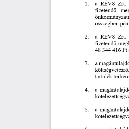
1.
a  RÉ
V8  Zrt. 
fizetendő  meg
önkormányzati  
összegben pénz
2.
a  RÉ
V8  Zrt. 
fizetendő megb
48 344 416 Ft
3.
a magántulajdo
költségvetésrő
tartalék terhé
4.
a magántul
ajd
kötelezettségv
5.
a magántulajdo
kötelezett
ségv