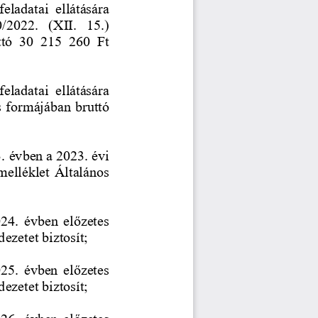
eladatai  ellátására 
/2022.  (XII.  15.) 
ttó  30  215  260  Ft 
eladatai  ellátására 
s formájában bruttó 
. évben a 2023. évi 
melléklet Általános 
4.  évben  előzetes 
zetet biztosít; 
5.  évben  előzetes 
zetet biztosít; 