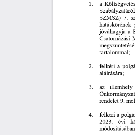
1.
a  Költségvetés
Szabályzatáról
SZMSZ)  7.  sz
hatáskörének  
jóváhagyja a 
Csatornázási 
megszüntetésérő
tartalommal; 
2.
felkéri  a pol
aláírására; 
3.
az  illemhely 
Önkormányzat  
rendelet 9. me
4.
felkéri
a polgá
2023.  évi  kö
módosításában 