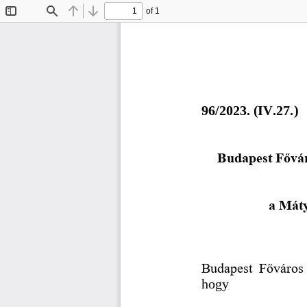
of 1
Toggle
Find
Previous
Next
Sidebar
9
6
/202
3
. (
IV.27.
) 
Budapest Fővár
a Máty
Budapest  Főváros  
hogy 