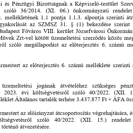
i  és  Pénzügyi  Bizottságnak  a  Képviselő
-
testület  Szer
  szóló  36/2014.  (XI.  06.)  önkormányzati  rendelet
.  mellékletének  1
.1  pontja  1.1.3.  alpontja  szerinti  át
gyakorlását  az  SZMSZ  31.  §  (1)  bekezdése  szerint 
Budapest Főváros VIII. kerület Józsefvárosi Önkormán
Művek Zrt
-
vel kötött ü
zemeltetési szerződés közös meg
l  szóló  megállapodást  az  előterjesztés  6.  számú  me
gármestert az előterjesztés 6. számú  melléklete szerinti
 üzemeltetési  jogának  átvételéhez  szükséges  pénzü
2023.  évi  költségvetésről  szóló  40/2022.  (XII.  
lléklet Általános tartalék terhére 3.437.877 Ft + ÁFA öss
rmestert az előirányzat átcsoportosítás végrehajtására,
ltségvetésről  szóló  40/2022.  (XII.  15.)  rendelet
történő átvezetésére. 