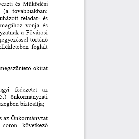
vezeti  és  Működési 
  (a  továbbiakban: 
ruházott  feladat
-
és 
 magához  vonja  és 
yzatnak a Fővárosi 
egyezéssel történő 
llékletében  foglalt 
 megszüntető okirat 
gyi  fedezetet  az 
15.)  önkormányzati 
zegben biztosítja; 
 és az Önkormányzat 
  soron  következő 