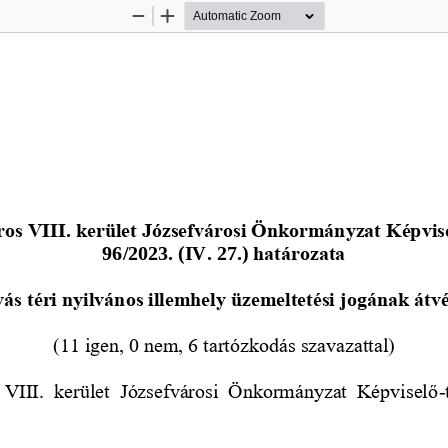
Zoom
Zoom
Out
In
os VIII. kerület Józsefvárosi Önkormányzat Képvis
96/2023. (IV. 27.)
határozata
ás téri nyilvános illemhely üzemeltetési
jogának átvé
(11 igen, 0 nem, 6 tartózkodás szavazattal)
VIII.  kerület  J
ózsefvárosi  Önkormányzat  Képviselő
-