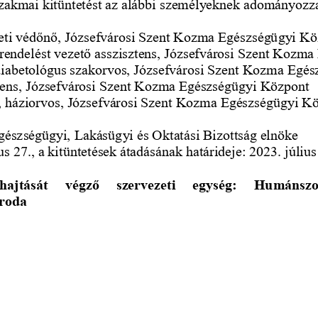
zakmai kitüntetést az alábbi személyeknek adományozz
leti védőnő, Józsefvárosi Szent Kozma Egészségügyi K
akrendelést vezető asszisztens, Józsefvárosi Szent Koz
 diabetológus szakorvos, Józsefvárosi Szent Kozma Egé
ztens, Józsefvárosi Szent Kozma Egészségügyi Központ
n, háziorvos, Józsefvárosi Szent Kozma Egészségügyi K
Egészségügyi, Lakásügyi és Oktatási Bizottság elnöke
s 27., a kitünt
etések átadásának határideje: 2023. július
hajtását   végző   szervezeti   egység:
Humánszolg
roda