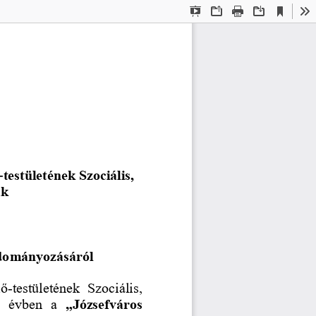
Current
Presentation
Open
Print
Download
To
View
Mode
-
testületének Szociális, 
ak
adományozásáról
lő
-
testületének  Szociális, 
  évben  a 
„Józsefváros 