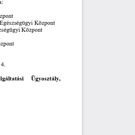
a:
özpont
ma Egészségügyi Központ
szségügyi Központ
özpont
 4.
áltatási   Ügyosztály, 