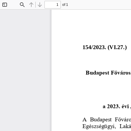
of 1
Toggle
Find
Previous
Next
Sidebar
154/2023. (VI.27.)
Budapest Főváros
a 2023. év
A  Budapest  Fővár
Egészségügyi,  Lakás