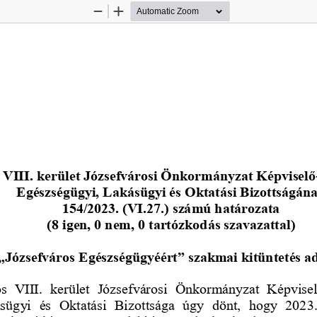
Zoom
Zoom
Out
In
 VIII. kerület Józsefvárosi Önkormányzat Ké
pviselő
Egészségügyi, Lakásügyi és Oktatási Bizottságán
154/2023. (VI.27.) számú határozata
(8 igen, 0 nem, 0 tartózkodás szavazattal)
i „Józsefváros Egészségügyéért” szakmai kitüntetés 
os  VIII.  kerület  Józsefvárosi  Önkormányzat  Képvise
ügyi  és  Oktatási  Bizottsága  úgy  dönt,  hogy  2023.