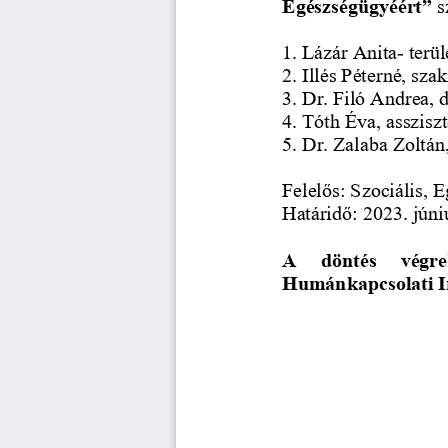
Egészségügyéért” 
s
1. Lázár Anita
-
terü
2. Illés Péterné, sz
3. Dr. Filó Andrea,
4. Tó
th Éva, asszis
5. Dr. Zalaba Zoltá
Felelős:
Szociális, 
Határidő:
2023. júniu
A   döntés   végre
Humánkapcsolati I