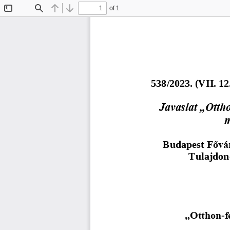
of 1
Toggle
Find
Previous
Next
Sidebar
5
3
8
/202
3
. (
V
I
I
.
1
2
Javaslat „Otth
m
Fővár
Budapest 
Tulajdono
„Otthon
f
-