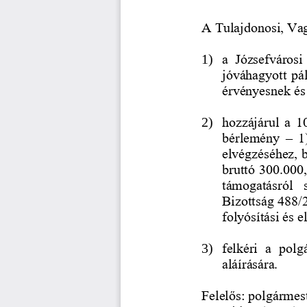
A Tulajdonosi, Va
1)
a  Józsefvárosi 
jóváhagyott pá
érvényesnek és
2)
hozzájárul  a  1
bérlemény 
–
1
elvégzéséhez, b
bruttó 300.000
támogatásról  
Bizottság 488/2
folyósítási és e
3)
felkéri  a  pol
aláírására.
Felelős: polgármes