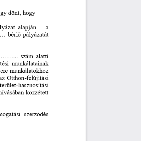
úgy dönt, hogy
lyázat  alapján 
–
a 
.... bérlő pályázatát 
........  szám  alatti 
sítési  munkálatainak 
 csere munkálatokhoz 
 az Otthon
-
felújítási 
erület
-
hasznosítási 
hívásában közzétett 
ámogatási  szerződés 