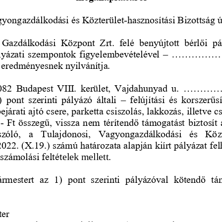
gyongazdálkodási és Közterület
-
hasznosítási Bizottság 
 Gazdálkodási  Központ  Zrt.  felé  benyújtott  bérlői  pá
lyázati szempontok figyelembevételével 
–
..............
 eredményesnek nyilvánítja. 
082  Budapest  VIII.  kerület,  Vaj
dahunyad  u.  .............
)  pont  szerinti  pályázó  általi 
–
felújítási  és  korszerű
ejárati ajtó csere, parketta csiszolás, lakkozás, illetve
,
-
Ft összegű, vissza nem 
térítendő támogatást biztosít
szóló,  a  Tulajdonosi,  Vagyongazdálkodási  és  Közt
022. (X.19.) számú határozata alapján kiírt pályázat fel
lszámolási feltét
elek mellett.
gármestert  az  1)  pont  szerinti  pályázóval  kötendő  t
ter