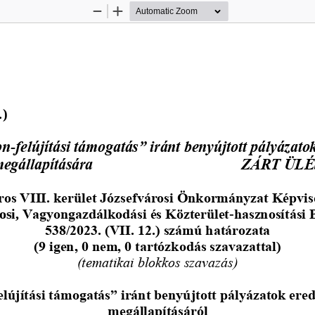
Zoom
Zoom
Out
In
.)
on
felújítási támogatás” iránt benyújtott pályázat
-
egállapítására
ZÁRT ÜLÉ
os VIII. kerület 
Józsefvárosi Önkormányzat Képvis
Vagyongazdálkodási és Közterület
hasznosítási 
si, 
-
538/2023. (VII. 12.) számú határozata 
(9 igen, 0 nem, 0 tartózkodás szavazattal)
(tematikai blokkos szavazás)
elújítási támogatás” iránt benyújtott pályázatok er
megállapításáról