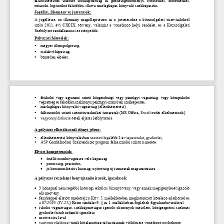
felsőoktatásban  szerzett  szakképzettség  és  gazdaságtudományi,  statisztikai,  informatikai, 
műszaki, logisztikai felsőfokú, illetve mérlegképes könyvelő szakképesí
tés.
Jogállás, illetmény és juttatások:
A  jogállásra,  az  illetmény  megállapítására  és  a  juttatásokra  a  közszolgálati  tisztviselőkről 
szóló 2011. évi CXCIX. 
törvény, valamint a vonatkozó helyi rendelet, és a Közszolgálati 
Szabályzat 
rendelkezés
e
i az irányad
ók
. 
Pályázati feltételek:
▪
magyar állampolgárság,
▪
cselekvőképesség,
▪
büntetlen előélet,
▪
főiskolai  vagy  egyetemi  szintű  közgazdasági  vagy  pénzügyi  végzettség,
vagy  középiskolai 
végzettség és felsőfokú szakirányú pénzügyi
számviteli szakképesítés,
-
mérlegképes
könyvelői végzettség (államháztartási)
▪
▪
felhasználói szintű számítástechnikai ismeretek (MS Office
, Excel
irodai alkalmazások)
▪
vagyonnyilatkozat
-
tételi eljárás lefolytatása
A pályázat elbírálásánál előnyt jelent:
▪
államháztartási könyvelésben
szerzett
lega
lább 2 év 
tapasztalat, gyakorlat
,
▪
ASP 
Gazdálkodási Szakrendszer 
program felhasználói szintű ismerete
.
Elvárt kompetenciák:
•
önálló munkavégzésre való képesség
•
pontosság, precizitás, 
•
jó ko
mmunikációs készség, nyitottság új ismeretek megszerzésére
A pályáz
at részeként benyújtandó iratok, igazolások:
•
3 hónapnál nem régebbi hatósági erkölcsi bizonyítvány, vagy annak megigénylését igazoló 
elismervény
•
fényképpel ellátott önéletrajz a Kttv. 5. mellékletében meghatározott kötelező adatkörrel és 
a 87/2019. (IV.23.
) Korm rendelet 9. § és 1. mellékletben foglaltak figyelembevételével
•
iskolai végzettséget, szakképzettséget igazoló okmányok másolata, közigazgatási szakmai 
gyakorlat hitelt érdemlő igazolása
•
motivációs levél 
•
tételi kötelezettség teljes
ítésének vállalására vonatkozó nyilatkozat
vagyonnyilatkozat
-