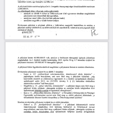
sor.
teljesülése
összegben
esetén,
egy
kerülhet
kiírás
szerint
támogatási
összeg
nagysága
pályázati
az
igényelhető
társasházanként
A
maximum
2.000.000
Ft.
elbírálásnál
Az
előnyt
élveznek
a
pályázatok
azok
évben
-
elmúlt
Önkormányzat
ugyanezen
témában
meghirdetett
az
az
által
amelyek
4
nem
részesültek
pályázaton
támogatásban,
-
bíró
indul,
több
albetéttel
pályázó
minél
amelyben
-
amelyben
vállalt
nagyobb
a
önrészt
aránya.
Érvényesen
célokra
felhívásban
megjelölt
módon,
pályázni
a
pályázati
a
a
határidőben
és
pályázati
csatolásával,
arra
az
előírt
az
általi
kitöltésével,
mellékletek
valamint
jogosult
adatlap
aláírásával
lehetett.
ÉRKEZETT
1
JÛL
2023
0^