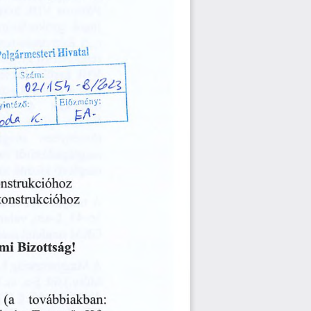
olgármesteri
Hivatal
Szám:
Előzmény:
intéző:
.
tási
rekonstrukcióhoz
gítási
rekonstrukcióhoz
Bizottság!
lmi
továbbiakban:
(a