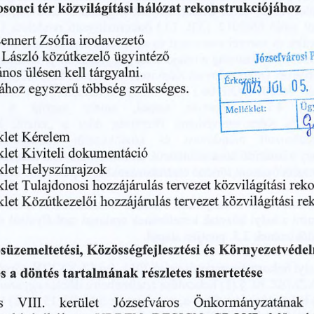
közvilágítási
hálózat
tér
osonci
rekonstrukciójához
ennert
Zsófia
irodavezető
Józsefvárosi
P
László
ügyintéző
közútkezelő
kell
ános
ülésen
tárgyalni.
®JŰL05.
Érk
egyszerű
többség
szükséges.
sához
Ügy
Melléklet:
sz.
Kérelem
melléklet
Kiviteli
sz.
melléklet
dokumentáció
Helyszínrajzok
melléklet
sz.
Tulajdonosi
közvilágí
melléklet
sz.
tervezet
hozzájárulás
Közútkezelői
közvilá
melléklet
sz.
hozzájárulás
tervezet
süzemeltetési,
és
Közösségfejlesztési
Környezetvéde
a
döntés
és
tartalmának
részletes
ismertetése
Önkormányzatának
s
Józsefváros
kerület
VIII.