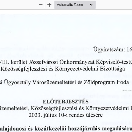
Zoom
Zoom
Out
In
Ügyiratszám:
1
VIII.
Józsefvárosi
Képviselő-test
kerület
Önkormányzat
Bizottsága
Közösségfejlesztési
és
Környezetvédelmi
Iroda
Városüzemeltetési
i
Ügyosztály
és
Zöldprogram
.
ELŐTERJESZTÉS
Közösségfejlesztési
zemeltetési,
Környezetvédelmi
és
0-i
2023.
július
1
rendes
ülésére
és
tulajdonosi
hozzájárulás
megadásár
közútkezelői