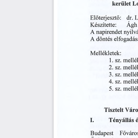
L
kerület
dr.
L
Előterjesztő:
Készítette:
Ágh
napirendet
A
nyilv
A
döntés
elfogadá
Mellékletek:
1.
2.
3.
4.
5.
Tisztelt
Váro
I.
Tényállás
Budapest
Főváro