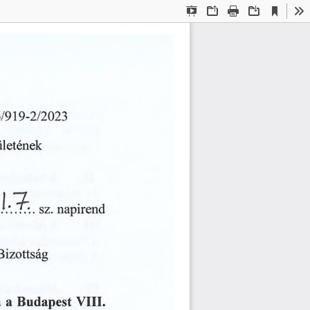
Current
Presentation
Open
Print
Download
To
View
Mode
6/919-2/2023
ületének
7
i
—
napirend
.T:
.
......
sz.
Bizottság
Budapest
VIII.
a
a