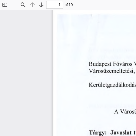
of 19
Toggle
Find
Previous
Next
Sidebar
Főváros
Budapest
Városüzemeltetési,
Kerületgazdálkodás
A
Városü
Javaslat
Tárgy: