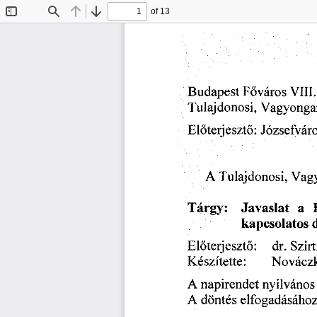
of 13
Toggle
Find
Previous
Next
Sidebar
Vili,
Budapest
Főváros
Vagyonga
Tulajdonosi,
Előterjesztő:
Józsefváro
A
Tulajdonosi,
Vagy
a
Tárgy:
Javaslat
kapcsolatos
Előterjesztő:
Szirt
dr.
Novácz
Készítette:
A
napirendet
nyilvános
elfogadásáho
A
döntés