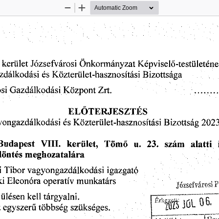
Zoom
Zoom
Out
In
kerület
Józsefvárosi
Önkormányzat
Képviselő-testületén
Bizottsága
zdálkodási
és
Közterület-hasznosítási
Gazdálkodási
............
si
Központ
Zrt.
ELŐTERJESZTÉS
Közterület-hasznosítási
2023
ongazdálkodási
Bizottság
és
Budapest
u.
szám
kerület,
alatti
23.
VIII.
Tömő
döntés
meghozatalára
i
Tibor
vagyongazdálkodási
igazgató
ki
operatív
Eleonóra
munkatárs
P
Józsefvárosi
kell
ülésen
tárgyalni.
06.
júL
z
szükséges.
egyszerű
többség