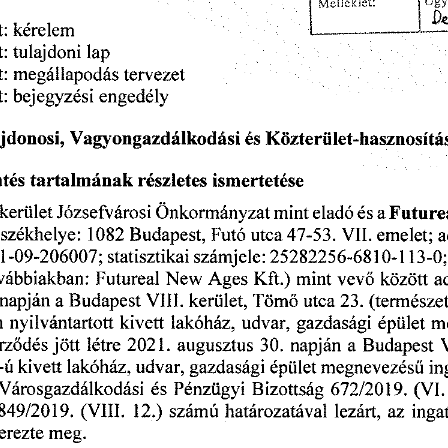
Ügy
Melléklet:
kérelem
t:
tulajdoni
lap
:
megállapodás
tervezet
:
t:
bejegyzési
engedély
Vagyongazdálkodási
és
jdonosi,
Közterület-hasznosítá
részletes
tartalmának
tés
ismertetése
kerület
Józsefvárosi
eladó
Önkormányzat
a
mint
Future
és
1082
Futó
a
(székhelye:
Budapest,
VII.
emelet;
utca
47-53.
számjele:
1-09-206007;
25282256-6810-113-0;
statisztikai
Ages
között
mint
New
Futureal
vábbiakban:
vevő
a
Kft.)
kerület,
23.
VIII.
Budapest
Tömő
a
(természe
napján
utca
m
n
gazdasági
lakóház,
udvar,
nyilvántartott
épület
kivett
2021.
napján
a
létre
augusztus
30.
V
rződés
jött
Budapest
udvar,
gazdasági
kivett
in
-ú
megnevezésű
lakóház,
épület
672/2019.
(VI.
Városgazdálkodási
Bizottság
és
Pénzügyi
12.)
számú
határozatával
inga
849/2019.
az
(VIII.
lezárt,
meg.
erezte