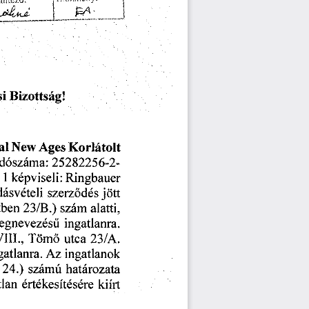
intéző:
____ __________
Î
Bizottság!
si
Ages
al
New
Korlátolt
25282256-2-
dószáma:
képviseli:
Ringbauer
1
szerződés
jött
dásvételi
23/B.)
szám
tben
alatti,
egnevezésű
ingatlanra.
III.,
23/A.
Tömő
utca
Az
ingatlanok
gatlanra.
24.)
határozata
számú
értékesítésére
tlan
kiírt