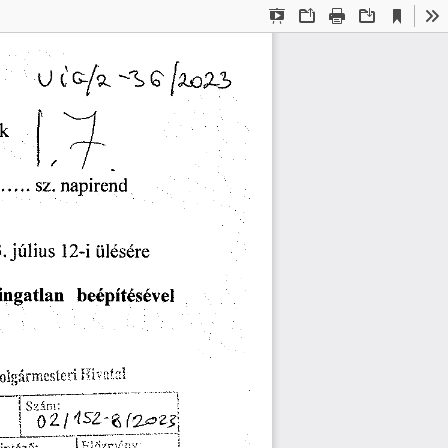
Current
Presentation
Open
Print
Download
To
View
Mode
ek
.......
napirend
sz.
12-i
július
.
ülésére
ingatlan
beépítésével
olgármesteri
>
Előzmény: