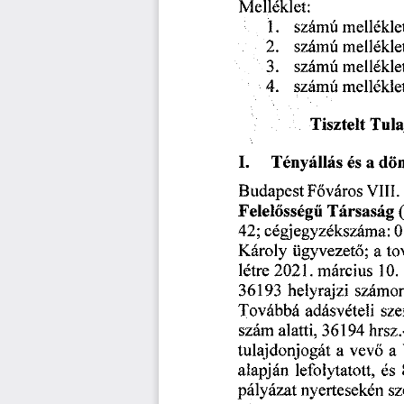
Melléklet:
mellékle
1.
számú
2.
számú
melléklet
3.
számú
melléklet
számú
4.
mellékle
Tisztelt
Tula
a
Tényállás
dön
I.
és
Főváros
VIII.
Budapest
Felelősségű
Társaság
42;
0
cégjegyzékszáma:
a
Károly
ügyvezető;
to
2021.
létre
március
10.
36193
helyrajzi
számo
adásvételi
sze
Továbbá
36194
hrsz.
szám
alatti,
tulajdonjogát
a
vevő
a
és
alapján
lefolytatott,
nyertesekén
sz
pályázat