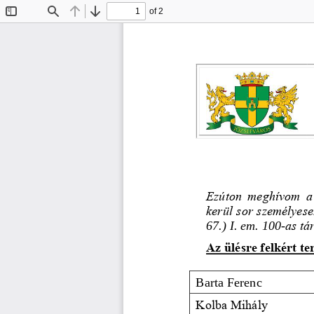
of 2
Toggle
Find
Previous
Next
Sidebar
Ezúton  meghívom  a 
kerül sor 
személyese
67.)
I. em. 100
-
as tá
Az ülésre felkért te
Barta Ferenc
Kolba Mihály