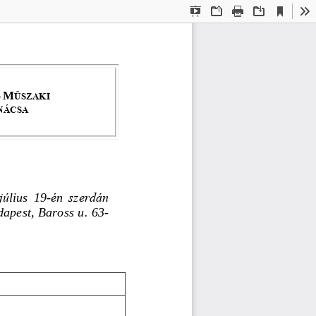
Current
Presentation
Open
Print
Download
To
View
Mode
–
M
ŰSZAKI
NÁCSA
jú
é
szerdán
l
ius 
19
-
n
apest, Baross u. 63
-