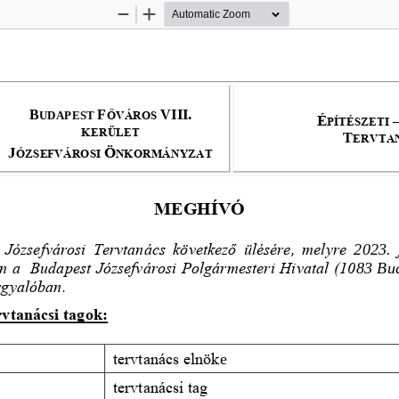
Zoom
Zoom
Out
In
B
F
VIII.
ŐVÁROS 
UDAPEST 
É
PÍTÉSZETI 
KERÜLET
T
ERVTA
J
Ö
ÓZSEFVÁROSI 
NKORMÁNYZAT
MEGHÍVÓ
 Józsefvárosi  Tervtanács 
következő
ülésére,  melyre 
2023. 
n a  Budapest Józsefvárosi Polgármesteri Hivatal (10
83 Bud
rgyalóban.
r
vtanácsi tagok: 
tervtanács elnök
e
tervtanácsi tag