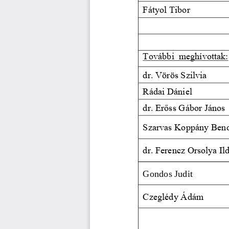
Fátyol Tibor
További  meghívottak:
dr. Vörös Szilvia
Rádai Dániel
dr. Erőss Gábor János
Szarvas Koppány Ben
dr. Ferencz Orsolya Il
Gondos Judit
Czeglédy Ádám