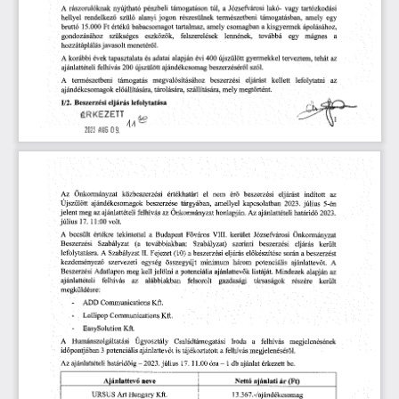
nyújtható
a
Józsefvárosi
A
rászorulóknak
támogatáson
vagy
tartózkodási
pénzbeli
túl,
lakó-
hellyel
szülő
alanyi
rendelkező
jogon
természetbeni
támogatásban,
részesülnek
amely
egy
értékű
amely
kisgyermek
bruttó
Ft
babacsomagot
a
ápolásához,
15.000
tartalmaz,
csomagban
gondozásához
eszközök,
felszerelések
továbbá
lennének,
mágnes
a
szükséges
egy
menetéről
hozzátáplálás
j
avasolt
A
évi
400
korábbi
évek
és
adatai
gyermekkel
tapasztalata
alapján
terveztem,
tehát
az
újszülött
200
újszülött
ajándékcsomag
beszerzéséről
felhívás
szól.
ajánlattételi
A
természetbeni
beszerzési
lefolytatni
támogatás
kellett
az
megvalósításához
eljárást
előállítására,
megtörtént.
ajándékcsomagok
tárolására,
szállítására,
mely
1/2.
Beszerzési
eljárás
lefolytatása
ÉRKEZETT
4/1
2023
AUG
09.
közbeszerzési
értékhatárt
el
beszerzési
eljárást
Az
Önkormányzat
nem
érő
indított
az
5-én
beszerzése
kapcsolatban
2023.
július
Újszülött
ajándékcsomagok
amellyel
tárgyában,
jelent
felhívás
Önkormányzat
határidő
az
ajánlattételi
az
honlapján.
ajánlattételi
meg
Az
2023.
11:00
17.
volt
július
becsült
értékre
a
Budapest
Főváros
VIII.
Józsefvárosi
A
tekintettel
kerület
Önkormányzat
továbbiakban:
szerinti
eljárás
Beszerzési
Szabályzat
(a
Szabályzat)
beszerzési
került
lefolytatásra.
A
a
beszerzési
során
beszerzést
II.
(10)
előkészítése
Szabályzat
Fejezet
eljárás
a
összegyűjt
minimum
három
potenciális
kezdeményező
ajánlattevőt.
A
szervezeti
egység
Beszerzési
kell
jelölni
a
ajánlattevők
listáját.
az
meg
potenciális
Mindezek
alapján
Adatlapon
az
felsorolt
került
ajánlattételi
felhívás
alábbiakban
gazdasági
társaságok
részére
megküldésre:
ADD
Kft.
-
Communications
Kft.
-
Lollipop
Communications
Kft.
EasySolution
-
Ügyosztály
Családtámogatási
Iroda
megjelenésének
A
Humánszolgáltatási
a
felhívás
potenciális
is
3
a
felhívás
megjelenéséről.
időpontjában
ajánlattevőt
tájékoztatott
határidőig
-2023.
július
11.00
óra-1
be.
ajánlattételi
17.
db
Az
ajánlat
érkezett
Ajánlattevő
neve
Nettó
ajánlati
ár
(Ft)
URSUS
Hungary
13.367.
-/aj
ándékcsomag
Kft.
Art