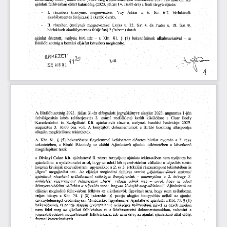
július
felhívásban
a
fenti
tárgyú
ajánlati
előírt
határidőig
(2023.
14.
16:00
óra)
eljárás:
I.
részében
megnevezése:
6-7.
bérlakások
-
(melynek
Vay
Ádám
u.
6.
fsz.
akadálymentes
felújítása)
2
darab,
(kettő)
részében
(melynek
megnevezése:
Lujza
u.
és
Práter
u.
18.
II.
fszt
fszt
9.
-
22.
4.
felújítása)
akadálymentes
3
(három)
darab
bérlakások
érkezett,
bekezdésének
bírálatát
a
81.
§
ajánlat
melyek
-
Kbt.
-
a
(5)
alkalmazásával
a
megkezdte.
Bírálóbizottság
bontási
eljárást
követően
2
ÉRKEZETT
1/5
AUG
2025
09.
A
alapján
2023.
Bírálóbizottság
2023.
július
31-én
elfogadott
augusztus
1-jén
jegyzőkönyve
kérés
(előterjesztés
számú
a
felvilágosítás
2.
melléklete)
kiküldésre
Body
került
Clear
ajánlattevő
részére,
beadási
határideje
Kereskedelmi
Szolgáltató
Kft.
2023.
és
melynek
volt.
3.
A
dokumentumok
a
Bíráló
bizottság
álláspontja
augusztus
óra
benyújtott
16:00
alapján
megfelelőnek
tekinthetők.
A
81.
§
(5)
bekezdésére
figyelemmel
lefolytatott
előzetes
nyomán
Kbt.
bírálat
a
2.
rész
Bíráló
Ajánlattevő
ajánlata
következő
tekintetében,
a
Bizottság
az
a
alábbi
tekintetében
megállapítást
teszi:
benyújtott
be
a
II.
részre
ajánlata
tekintetében
Divinyi
Color
Kft.
ajánlattevő
nem
nyújtotta
hogy
ajánlatában
a
az
vállalást
nyilatkozatot
arról,
adott
környezetvédelmi
a
teljesítés
során
megvalósítani,
a
értékelési
tekintetében
hogyan
ugyanakkor
2.
3.
részszempont
is
kívánják
és
„Igen
felhívás
Ajánlattevőknek
szakmai
”
megajánlást
tett.
eljárást
megindító
Az
szerint
ajánlatuk
részeként
benyújtaniuk
-
és/vagy
nyilatkozatot
szükséges
amennyiben
a
2.
3.
tekintetében
értékelési
-
arról,
hogy
részszempont
„Igen
”
választ
adnak
meg
adott
az
környezetvédelmi
vállalást
a
teljesítés
hogyan
Ajánlatkérő
az
kívánják
megvalósítani'.
során
felhívásban
figyelmét
megindító
felhívta
az
ajánlattevők
arra,
hogy
ezen
nyilatkozat
eljárást
teljes
(8)
nélkül
az
71.
pontja
hiánypótlás
a
Kbt.
bekezdés
b)
alapján
ajánlat
hiánya
§
figyelemmel
Mindezekre
ajánlatát
73.
§
érvénytelenségét
eredményezi.
Ajánlattevő
a
Kbt.
(1)
szükséges
egyéb
e)
alapján
érvénytelenné
nyilvánítani
az
módon
bekezdésének
pontja
mivel
és
a
a
felel
az
felhívásban
közbeszerzési
valamint
nem
meg
ajánlati
dokumentumokban,
jogszabályokban
feltételeknek,
ide
értve
az
által
előírt
meghatározott
ajánlatkérő
nem
ajánlat
formai
követelményeit.