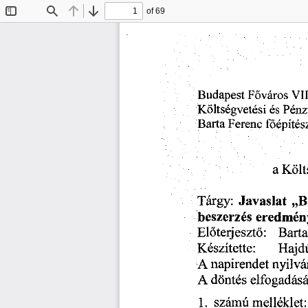
of 69
Toggle
Find
Previous
Next
Sidebar
Budapest
Vil
Főváros
Pénz
Költségvetési
és
Barta
főépítés
Ferenc
a
Költ
Tárgy:
„B
Javaslat
eredmén
beszerzés
Bart
Előterjesztő:
Hajd
Készítette:
napirendet
nyilv
A
döntés
elfogadás
A
melléklet
1.
számú