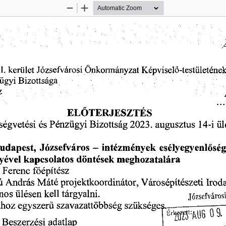
Zoom
Zoom
Out
In
Józsefvárosi
Önkormányzat
i,
kerület
Képviselő-testületéne
Bizottsága
ügyi
z
ELŐTERJESZTÉS
és
Pénzügyi
ségvetési
14-i
Bizottság
2023.
augusztus
ül
udapest,
-
intézmények
Józsefváros
esélyegyenlőség
yével
kapcsolatos
meghozatalára
döntések
a
főépítész
Ferenc
ú
Máté
Irod
András
projektkoordinátor,
Városépítészeti
ános
ülésen
kell
tárgyalni.
Józsefváros
szükséges,-
egyszerű
szavazattöbbség
ához
9.
0
WM6
bt'
:
adatlap
Beszerzési