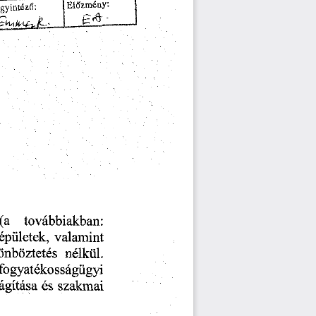
Előzmény:
(a
továbbiakban:
épületek,
valamint
nélkül.
nböztetés
fogyatékosságügyi
szakmai
lágítása
és