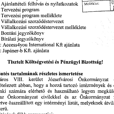
:
és
Ajánlattételi
nyilatkozatok
felhívás
Melléklet:
:
program
Tervezési
:
Tervezési
melléklete
program
:
Vállalkozási
szerződéstervezet
Vállalkozási
:
szerződéstervezet
melléklete
:
jegyzőkönyv
Bontási
:
Bírálati
jegyzőkönyv
ajánlata
Access4you
International
Kft
:
Japáner-b
t:
ajánlata
Kft.
Tisztelt
és
Bizottság!
Költségvetési
Pénzügyi
döntés
tartalmának
ismertetése
részletes
VIII.
kerület
Józsefvárosi
áros
Önkormányzat
abban,
ötelezett
és
tartozó
hogy
a
intézmények
hozzá
és
legyen
nki
elérhető
használható
megkülö
számára
és
civilekkel
az
az
Önkormányzat
Önkormányzat
listát,
egy
átvi
etve
összeállított
intézményi
melyeknek
erű.