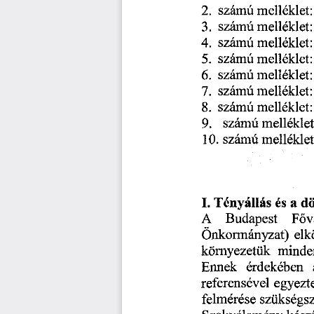
2.
melléklet
számú
melléklet
számú
3.
melléklet
4.
számú
melléklet
számú
5.
6.
melléklet
számú
melléklet
számú
7.
melléklet
számú
8.
9.
számú
melléklet
mellékle
számú
10.
Tényállás
a
I.
és
Budapest
Főv
A
Önkormányzat)
elk
minde
környezetük
érdekében
Ennek
egyezt
referensével
felmérése
szükségsz