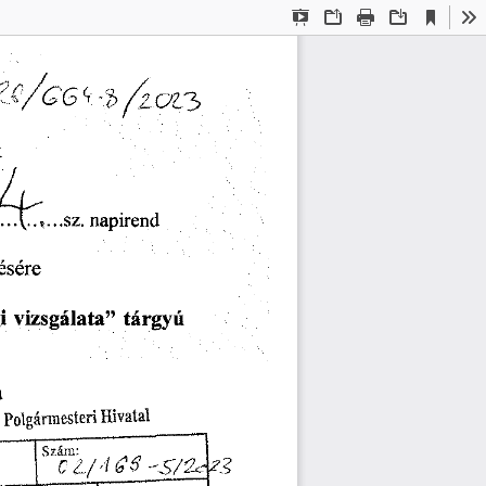
Current
Presentation
Open
Print
Download
To
View
Mode
k
4
napirend
....(..»...sz.
ésére
tárgyú
i
vizsgálata
”
a
i
Polgármesteri
Hivatal
Szám: