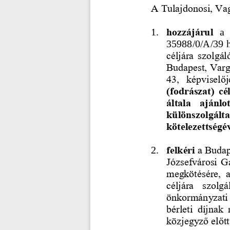
A Tulajdonosi, Va
1.
hozzájárul 
a 
35988/0/A/39 h
céljára  szolgál
Budapest, Varg
43,  képviselő
(fodrászat)  cé
általa  ajánlo
különszolgált
kötelezettségév
2.
felkéri
a Budap
Józsefvárosi G
megkötésére,  a
céljára  szolgá
önkormányzati r
bérleti  díjnak 
közjegyző előtt 