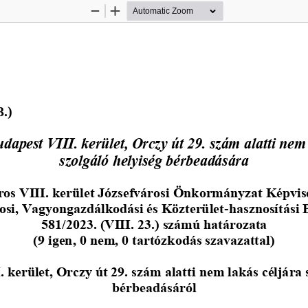
Zoom
Zoom
Out
In
3
.)
dapest VIII. kerület, Orczy út 29. szám alatti nem 
szolgáló helyiség bérbeadására
os VIII. kerület 
Józsefvárosi 
Önkormányzat Képvis
osi, Vagyongazdálkodási és Közterület
-
hasznosítási 
581/2023. (VIII. 23.) számú határozata 
(9 igen, 0 nem, 0 tartózkodás szavazattal)
 kerület, Orczy út 29. szám alatti 
nem lakás céljá
ra 
bérbeadásáról