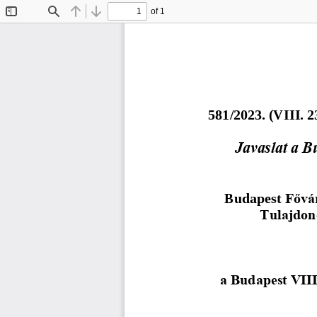
of 1
Toggle
Find
Previous
Next
Sidebar
5
8
1
/202
3
. (
V
I
I
I
.
2
Javaslat a Bu
Budapest 
Fővár
Tulajdon
a Budapest VIII.