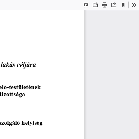
Current
Presentation
Open
Print
Download
To
View
Mode
lakás céljára 
elő
-
testületének
Bizottsága
szolgáló helyiség 