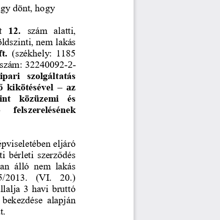
úgy dönt, hogy
  12. 
szám  alatti, 
földszinti, nem lakás 
t.
(székhely:  1185 
ószám: 32240092
-
2
-
ipari  szolgáltatás 
ő  kikötésével 
–
az 
int  közüzemi  és 
   fels
zerelésének 
pviseletében eljáró 
ti bérleti szerződés 
n  álló  nem  lakás 
5/2013.  (VI.  20.) 
lalja 3 havi bruttó 
)  bekezdése  alapján 
t.