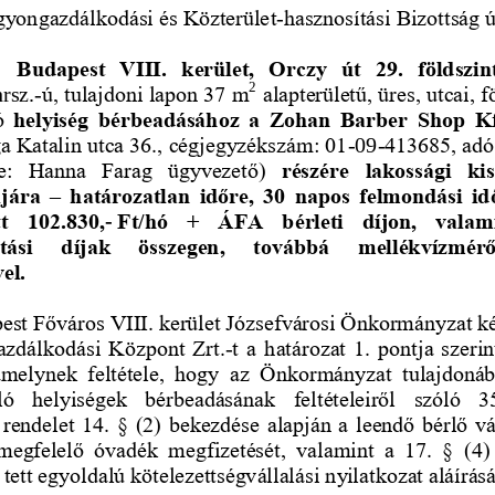
gyongazdálkodási és Közterület
-
hasznosítási Bizottság 
Budapest  VIII.  kerület,  Orczy  út  29.  földszint
2
rsz.
-
ú, tulajdoni lapon 37 m
alapterületű, üres, utcai, 
ó 
helyiség  bérbeadásához  a  Zohan  Barber  Shop  Kf
a Katalin utca 36., cégjegyzékszám: 01
-
09
-
413685, ad
je:  Hanna  Farag  ügyvezető) 
ré
szére 
lakossági  kis
ljára 
–
határozatlan  időre,  30  napos  felmondási  id
tt  102.830,
-
Ft/hó  +  ÁFA  bérleti  díjon,  valam
atási   díjak   összegen,   továbbá   mellékvízmérő
el.
est Főváros VIII. kerület Józsefvárosi Önkormányzat ké
azdálkodási Központ Zrt.
-
t a határozat 1. pontja szerin
melynek  feltétele,  hogy  az  Önko
rmányzat  tulajdonába
ló  helyiségek  bérbeadásának  feltételeiről  szóló  3
endelet 14. § (2) bekezdése alapján a leendő bérlő vál
 megfelelő  óvadék  megfizetését,  val
amint  a  17.  §  (4
tett egyoldalú kötelezettségvállalási nyilatkozat aláírásá