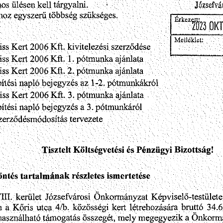
nos
kell
Józsefvá
tárgyalni.
ülésen
•
többség
szükséges.
egyszerű
hoz
Melléklet:
2006
Kft.
Kiss
Kert
let:
kivitelezési
szerződése
ajánlata
2006
Kft.
pótmunka
Kiss
Kert
1.
let:
2.
2006
Kft.
Kiss
Kert
pótmunka
let:
ajánlata
egyzés
let:
bej
-2.
napló
1
pótmunkákról
az
építési
2006
3.
Kft.
ajánlata
Kiss
Kert
let:
pótmunka
3.
let:
napló
a
pótmunkáról
építési
bejegyzés
let:
tervezete
Szerződésmódosítás
Pénzügyi
Tisztelt
Költségvetési
és
Bizottság!
öntés
ismertetése
tartalmának
részletes
Józsefvárosi
Önkormányzat
ili,
Képviselő-testülete
kerület
bruttó
34.6
n
kert
a
létrehozására
Kőris
utca
4/b.
közösségi
összegét,
mely
támogatás
a
megegyezik
Önkorm
használható