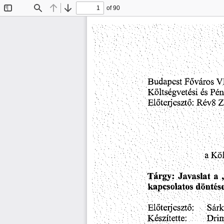
of 90
Toggle
Find
Previous
Next
Sidebar
Budapest
VI
Főváros
Költségvetési
Pén
és
Rév8
Előterjesztő:
Z
Köl
a
Javaslat
a
Tárgy:
kapcsolatos
döntés
Sár
Előterjesztő:
Dri
Készítette;