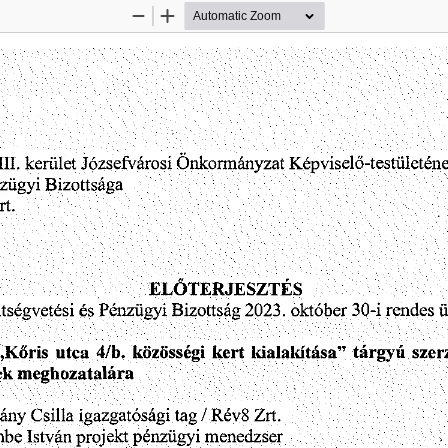
Zoom
Zoom
Out
In
Józsefvárosi
Képviselő-testületén
Önkormányzat
II.
kerület
Bizottsága
zügyi
rt.
ELŐTERJESZTÉS
Pénzügyi
tségvetési
30-i
rendes
ü
2023.
és
Bizottság
október
kialakítása
közösségi
tárgyú
„Kőris
kert
utca
szer
4/b.
”
meghozatalára
ek
kány
Csilla
Rév8
Zrt.
tag/
igazgatósági
mbe
projekt
István
.
menedzser
pénzügyi