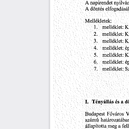
A
napirendet
nyilvá
A
döntés
elfogadásá
yyy
Mellékletek:
1.
mellék
2.
mellék
3.
mellék
mellék
4.
5.
mellék
6.
mellék
mellék
7.
d
a
Tényállás
I.
és
V
Budapest
Főváros
számú
határozatába
állapította
a
fel
meg