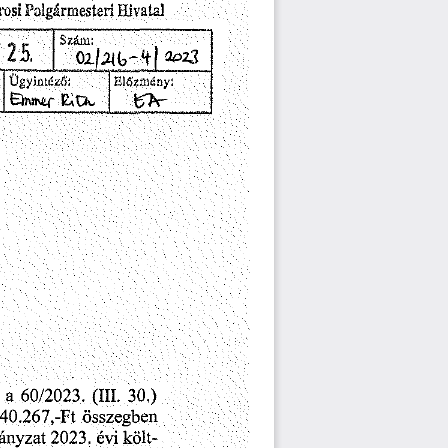
rosi
Polgármesteri
Hivatal
Szám:
Ügyintéző:
Előzmény:
30.)
a
(III.
60/2023.
40.267,
összegben
-Ft
költ
ányzat
évi
2023.