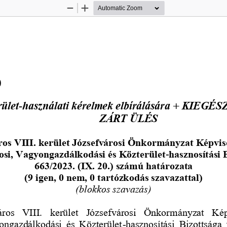
Zoom
Zoom
Out
In
)
rület
használati kérelmek elbírálására + KIEGÉ
-
ZÁRT ÜLÉS
os VIII. kerület 
Józsefvárosi Önkormányzat Képvis
osi, Vagyongazdálkodási és 
Közterület
-
hasznosítási 
663/2023. (IX. 20.) számú határozata 
(9 igen, 0 nem, 0 tartózkodás szavazattal)
(blokkos szavazás)
ros  VIII.  kerület  Józsefvárosi  Önkormányzat  Kép
ongazdálkodási  és  Közterület
-
hasznosítási  Bizottsága  