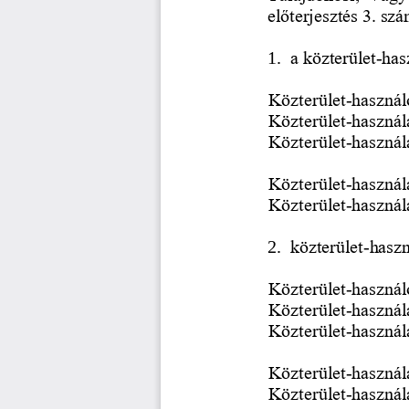
előterjesztés 3. sz
1.
a közterület
-
has
Közterület
-
használ
Közterület
-
használa
Közterület
-
használa
Közterület
-
használ
Közterület
-
használ
2.
közterület
-
haszn
Közterület
-
használ
Közterület
-
használa
Közterület
-
használa
Közterület
-
használ
Közterület
használ
-