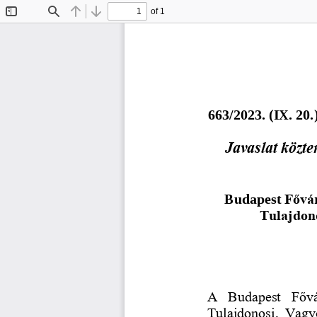
of 1
Toggle
Find
Previous
Next
Sidebar
6
6
3
/202
3
. (
IX
.
20
.
Javaslat közte
Budapest 
Fővár
Tulajdon
A  Budapest  Fővá
Tulajdonosi,  Vagy