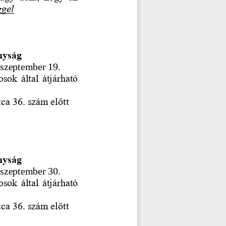
ggel
nyság
 szeptember 19.
osok által átjárható 
tca 36. szám előtt
nyság
 szeptember 30.
osok által átjárható 
tca 36. szám előtt