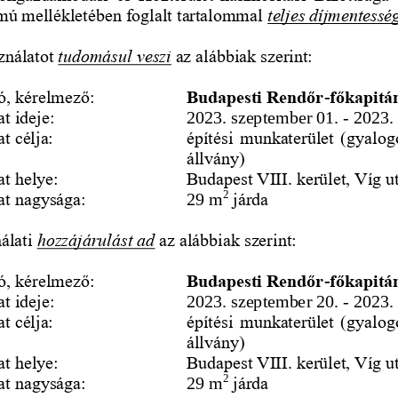
ámú mellékletében foglalt tartalommal 
teljes díjmentessé
ználatot 
tudomásul veszi
az alábbiak szerint:
ó, kérelmező:
Budapesti Rendőr
-
főkapitá
t ideje:
2023. szeptem
ber 01. 
-
2023.
t célja:
építési  munkaterület  (gyalog
állvány)
at helye:
Budapest VIII. kerület, Víg u
2
at nagysága:
29 m
járda
álati 
hozzájárulást ad
az alábbiak szerint:
ó, kérelmező:
Budapesti Rendőr
-
főkapitá
t ideje:
2023. szeptember 20. 
-
2023.
t célja:
építési  munkaterület  (gyalog
állvány)
at helye:
Budapest VIII. kerület, Víg u
2
at nagysága:
járda
29 m