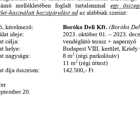
számú  mellékletében  foglalt  tartalommal 
egy  összegb
let
-
használati hozzájárulást ad
az alábbiak szerint:
ó, kérelmező:
Boróka Deli Kft. 
(Boróka Del
lat ideje:
2023. október 01. 
–
2023. dec
t célja:
vendéglátó terasz + napernyő
at helye:
Bu
dapest VIII. kerület, Krúdy 
2
at nagysága:
8 m
(régi parkolósáv)
2 
11 m
(régi úttest)
at díja összesen:
142.500,
-
Ft
ter
eptember 20.