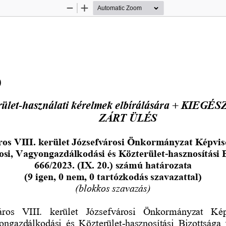
Zoom
Zoom
Out
In
)
rület
használati kérelmek elbírálására + KIEGÉ
-
ZÁRT ÜLÉS
os VIII. kerület 
Józsefvárosi Önkormányzat Képvis
osi, Vagyongazdálkodási és 
Közterület
-
hasznosítási 
666/2023. (IX. 20.) számú határozata 
(9 igen, 0 nem, 0 tartózkodás szavazattal)
(blokkos szavazás)
ros  VIII.  kerület  Józsefvárosi  Önkormányzat  Kép
ongazdálkodási  és  Köz
terület
-
hasznosítási  Bizottsága  