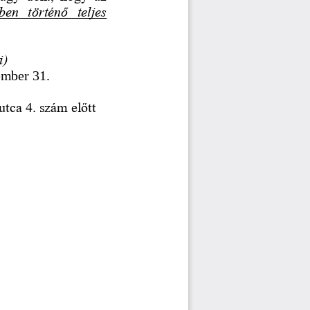
en  történő  teljes 
i)
ember 31.
utca 4. szám előtt