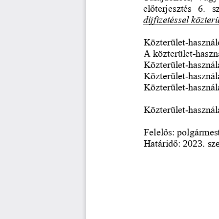
előterjesztés  6.  
díjfizetéssel közterü
Közterület
-
használ
A 
közterület
-
haszná
Közterület
-
használa
Közterület
-
használ
Közterület
-
használ
Közterület
-
használ
Felelős:
polgármes
Határidő:
2023. sz