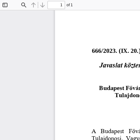
of 1
Toggle
Find
Previous
Next
Sidebar
6
6
6
/202
3
. (
IX
.
20
.
Javaslat közte
Budapest 
Fővár
Tulajdon
A  Budapest  Fővá
Tulajdonosi,  Vagy