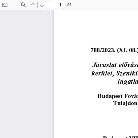
of 1
Toggle
Find
Previous
Next
Sidebar
7
8
8
/202
3
. (
X
I
.
0
8
.
Javaslat elővás
kerület, Szentki
ingatl
Budapest 
Fővár
Tulajdon