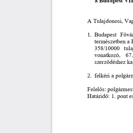
a Budapest VIII
A Tulajdonosi, Va
1.
Budapest  Fővár
természetben a B
358/10000  tulaj
vonatkozó,  67.
szerződéshez ka
2.
felkéri a polgár
Felelős: 
polgármes
Határidő: 1. pont 