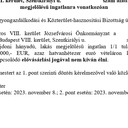
. kerület, Szentkirályi u. 
10. 2. emelet 17. 
szám alatt
megjelölésű ingatlanra vonatkozóan
gyongazdálkodási és Közterület
-
hasznosítási Bizottság 
os  VIII.  kerület  Józsefvárosi  Önkormányzat  a 
365
udapest VIII. kerület, Szentkirályi u. 
10. 2. emelet 17.
doni  hányadú,  lakás  megjelölésű  ingatlan  1/1  tula
000,
-
EUR,  azaz  hatvanhétezer  euró  vételáron  lé
pcsolódó 
elővásárlási jogával nem kíván élni
.
mestert az 1. pont szerinti döntés kérelmezővel való közl
ter
esetén: 2023. november 8.; 2. pont esetén: 2023. novemb