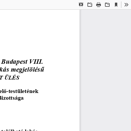
Current
Presentation
Open
Print
Download
To
View
Mode
a Budapest VIII. 
akás megjelölésű 
T ÜLÉS
elő
-
testületének
Bizottsága