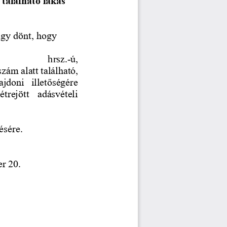
 található lakás 
úgy dönt, hogy
13/0/A/25 
hrsz.
-
ú, 
szám alatt található, 
jdoni  illetőségére 
trejött  adásvételi 
ésére.
er 20.