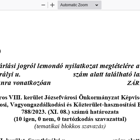
Zoom
Zoom
Out
In
)
árlási jogról lemondó nyilatkozat megtételére 
rályi u. 
10. 2. emelet 17. 
szám alatt található l
anra vonatkozóan
ZÁR
os VIII. kerület 
Józsefvárosi Önkormányzat Képvis
osi, Vagyongazdálkodási és Közterület
-
hasznosítási 
788/2023. (XI. 08.) számú határozata
(10 igen, 0 nem, 0 tartózkodás szavazattal)
(tematikai blokkos 
szavazás)