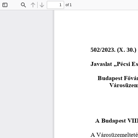
of 1
Toggle
Find
Previous
Next
Sidebar
502/2023. (X. 30.)
Javaslat „Pécsi E
Budapest Fővár
Városüzeme
A Budapest VIII.
A Városüzemeltetés