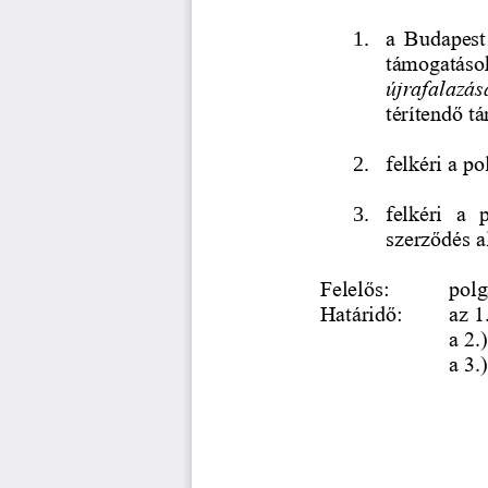
1.
a  Budapest 
támogatások
újrafalazás
térítendő t
2.
felkéri a po
3.
felkéri  a  
szerződés al
Felelős: 
polg
Határidő: 
az 1
a 2.
a 3.