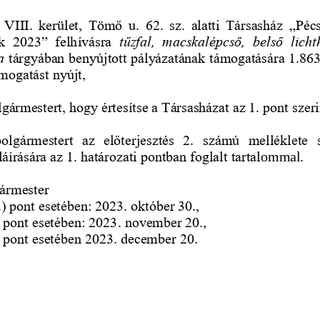
 VIII.  kerület,  Tömő  u.  62.  sz.  alatti  Társasház  „Pécs
  2023”  felhívásra 
tűzfal,  macskalépcső,  belső  lichth
a 
tárgyában benyújtott pályázatának támogatására 1.863
ámogatást nyújt,
lgármestert, hogy értesítse a Társasházat az 1. pont szeri
polgármestert  az  előterjesztés  2.  számú  melléklete  
áírására az 1. határozati pontban foglalt tartal
ommal.
ármester
.) pont esetében: 2023. október 30.,
) pont esetében: 2023. november 20.,
) pont esetében 2023. december 20.