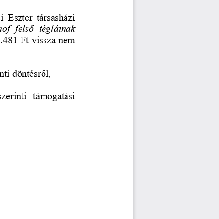
i  Eszter  társasházi 
of  felső  tégláinak 
.481 Ft vissza nem 
nti döntésről,
szerinti  támogatási 