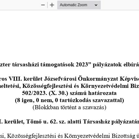
Zoom
Zoom
Out
In
szter társasházi támogatások 2023” pályázatok elbírá
os VIII. kerület Józsefvárosi Önkormányzat Képvis
ltetési, Közösségfejlesztési és Környezetvédelmi Bi
502/2023. (X. 30.) számú hat
ározata
(8 igen, 0 nem, 0 tartózkodás szavazattal)
(Blokkban történt a szavazás)
 kerület, Tömő u. 62. sz. alatti Társasház pályázatá
i, Közösségfejlesztési és Környezetvédelmi Bizottság 