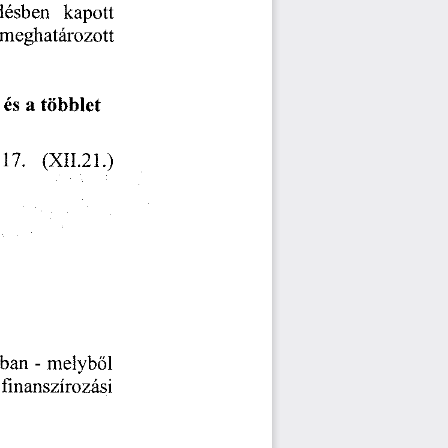
désben
    kapott    
 meghatározott  
  és
  a  többlet  
017.
    (XII.21.)    
-ban
  -  melyből  
    finanszírozási     