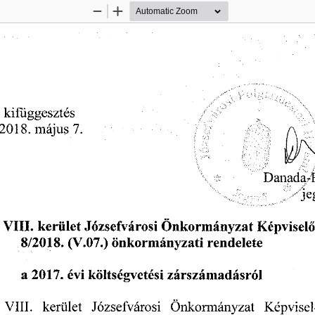
Zoom
Zoom
Out
In
:
 kifüggesztés 
 2018.
 május
  7.  
Danada-
            f
-
      ^
                    
  VIII.
  kerület
 Józsefvárosi
 Önkormányzat
  Képviselő
8/2018.
  (V.07.)
 önkormányzati
  rendelete  
a  2017.
  évi
 költségvetési
  zárszámadásról  
  VIII.
   kerület
   Józsefvárosi
   Önkormányzat
   Képvisel