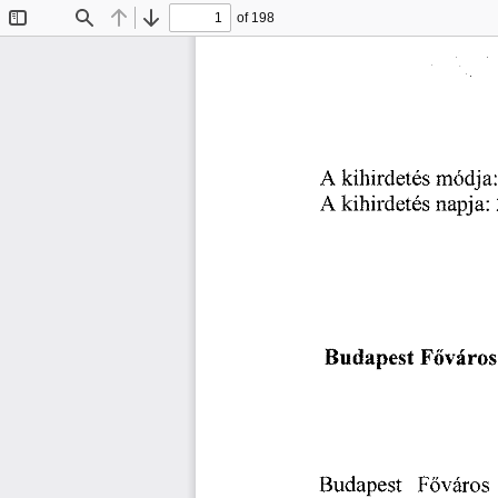
of 198
Toggle
Find
Previous
Next
Sidebar
A  kihirdetés
 módja
A kihirdetés
 napja:
Budapest
  Főváros
Budapest
   Főváros
 