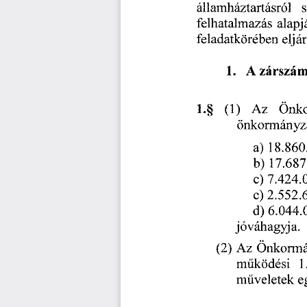
államháztartásról
   
felhatalmazás
  alapj
feladatkörében
 eljá
1.     A
 zárszá
1 .§      (1)
    Az
    Ön
önkormányza
a)    18.8
b)    17.6
c)   7.424
c)   2.552
d)   6.04
jóváhagyja. 
(2)
  Az
  Önkormá
működési
   
műveletek
  