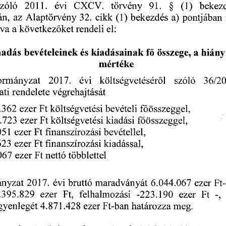
 szóló
   2011.
   évi
   CXCV.
   törvény
   91.
    §
   (1)
   bekez
án,
  az
  Alaptörvény
  32.
  cikk
  (1)
 bekezdés
  a)
  pontjában
 
rva
 a következőket
  rendeli
  el:  
madás
  bevételeinek
  és
 kiadásainak
  fő
 összege,
  a hiány
mértéke 
kormányzat
    2017.
    évi
    költségvetéséről
    szóló
    36/2
ti
  rendelete
  végrehajtását  
60.362
  ezer
  Ft
 költségvetési
  bevételi
  főösszeggel,  
87.723
  ezer
  Ft
 költségvetési
  kiadási
  főösszeggel,  
.051
  ezer
  Ft
   finanszírozási
  bevétellel,  
.623
  ezer
  Ft
   finanszírozási
  kiadással,  
4.067
  ezer
  Ft
 nettó
  többlettel  
nyzat
  2017.
  évi
 bruttó
  maradványát
  6.044.067
  ezer
  Ft
1.395.829
   ezer
   Ft,
   felhalmozási
   -223.190
   ezer
   Ft
   -,
 
egyenlegét
  4.871.428
  ezer
 Ft-ban
 határozza
  meg.  