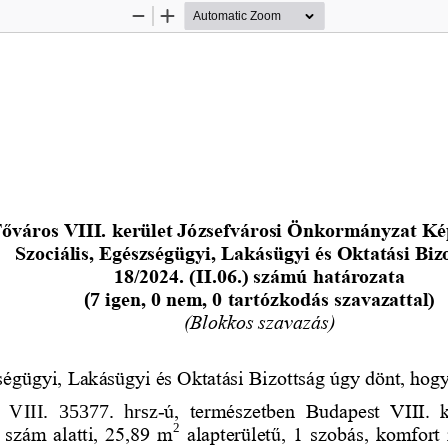
Zoom
Zoom
Out
In
őváros VIII. kerület Jó
zsefvárosi Önkormányzat Ké
Szociális, Egészségügyi, Lakásügyi és Oktatási Biz
18/2024. (II.06.) számú határozata
(
7
igen, 0 nem, 0 tartózkodás szavazattal)
(Blokkos szavazás)
ségügyi, Lakásügyi és Oktatási Bizo
ttság úgy dönt, hogy
 VIII.  35377.  hrsz
-
ú,  természetben  Budapest  VIII.  k
2
. szám alatti, 25,89 m
alapterületű, 1 szobás, komfort