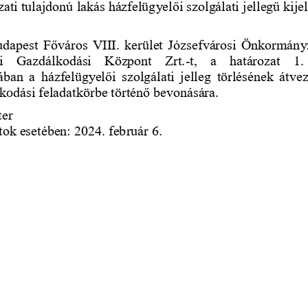
ti tulajdonú lakás házfelügyelői szolgálati jellegű kije
dapest Főváros VIII. kerület Józsefvárosi Önkormányz
i   Gazdálkodási   Központ   Zrt.
-
t,   a   határozat   1.
á
ban  a  házfelügyelői  szolgálati  jelleg  törlésének  átvez
lk
o
dási feladatkörbe történő bevonására.
ter
tok esetében: 2024. február 6.