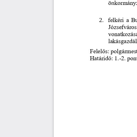
ö
n
kormányza
2.
felkéri 
a Bu
Józsefváros
v
onatkozás
lakásgazdá
Felelős: polgármes
Határidő: 1.
-
2. pon